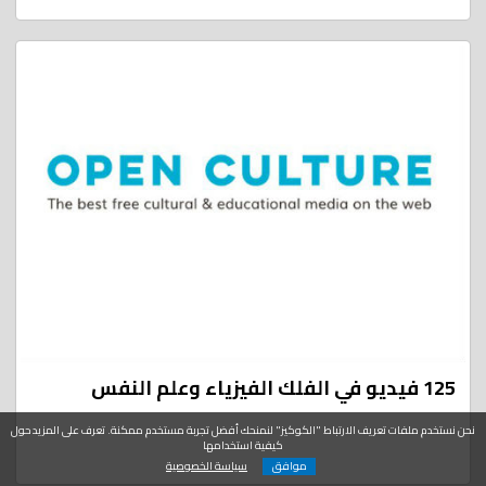
125 فيديو في الفلك الفيزياء وعلم النفس
نحن نستخدم ملفات تعريف الارتباط "الكوكيز" لنمنحك أفضل تجربة مستخدم ممكنة. تعرف على المزيد حول
كيفية استخدامها
موافق
سياسة الخصوصية