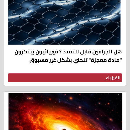
هل الجرافين قابل للتمدد ؟ فيزيائيون يبتكرون
"مادة معجزة" تنحني بشكل غير مسبوق
الفيزياء