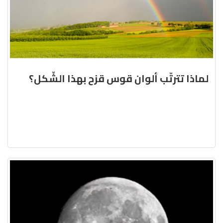
لماذا تترتّب ألوان قوس قزح بهذا الشّكل؟