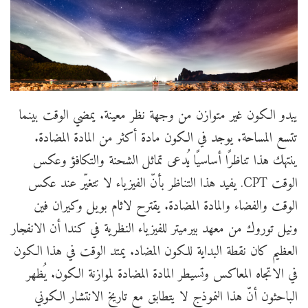
يبدو الكون غير متوازن من وجهة نظر معينة. يمضي الوقت بينما
تتسع المساحة. يوجد في الكون مادة أكثر من المادة المضادة.
ينتهك هذا تناظرًا أساسيًا يُدعى تماثل الشحنة والتكافؤ وعكس
الوقت CPT. يفيد هذا التناظر بأنّ الفيزياء لا تتغيّر عند عكس
الوقت والفضاء والمادة المضادة. يقترح لاثام بويل وكيران فين
ونيل توروك من معهد بيرميتر للفيزياء النظرية في كندا أن الانفجار
العظيم كان نقطة البداية للكون المضاد. يمتد الوقت في هذا الكون
في الاتجاه المعاكس وتسيطر المادة المضادة لموازنة الكون. يُظهر
الباحثون أنّ هذا النموذج لا يتطابق مع تاريخ الانتشار الكوني