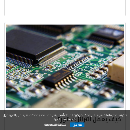
نحن نستخدم ملفات تعريف الارتباط "الكوكيز" لنمنحك أفضل تجربة مستخدم ممكنة. تعرف على المزيد حول
كيف يعمل الترانزيستور؟
كيفية استخدامها
موافق
سياسة الخصوصية