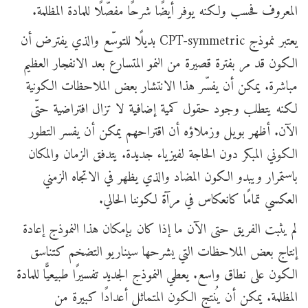
المعروف فحسب ولكنه يوفر أيضًا شرحًا مفصّلًا للمادة المظلمة.
يعتبر نموذج CPT-symmetric بديلًا للتوسّع والذي يفترض أن
الكون قد مر بفترة قصيرة من النمو المتسارع بعد الانفجار العظيم
مباشرة. يمكن أن يفسّر هذا الانتشار بعض الملاحظات الكونية
لكنه يتطلب وجود حقول كمية إضافية لا تزال افتراضية حتّى
الآن. أظهر بويل وزملاؤه أن اقتراحهم يمكن أن يفسر التطور
الكوني المبكر دون الحاجة لفيزياء جديدة. يتدفق الزمان والمكان
باستمرار ويبدو الكون المضاد والذي يظهر في الاتجاه الزمني
العكسي تمامًا كانعكاس في مرآة لكوننا الحالي.
لم يثبت الفريق حتى الآن ما إذا كان بإمكان هذا النموذج إعادة
إنتاج بعض الملاحظات التي يشرحها سيناريو التضخم كتناسق
الكون على نطاق واسع. يعطي النموذج الجديد تفسيرًا طبيعيًّا للمادة
المظلمة. يمكن أن يُنتج الكون المتماثل أعدادًا كبيرة من