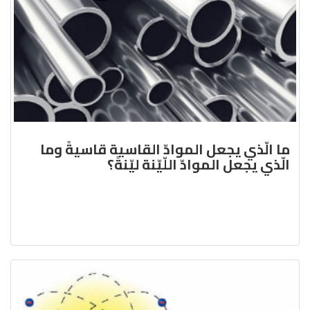
ما الّذي يجعل الموادّ القاسية قاسيةً وما
الّذي يجعل الموادّ اللّيّنة ليّنةً؟