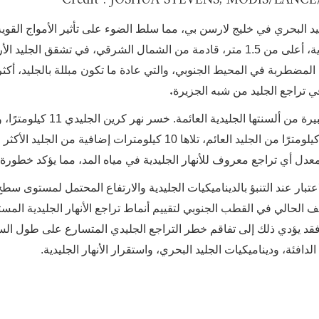
ليد البحري في خليج لارسن بي، مما سلط الضوء على تأثير الأمواج القوية
ضربت الخليج في يناير 2022. وتسببت موجات غير عادية، أعلى من 1.5 متر، قادمة من الشمال الشرقي، في تشقق الجل
المضطربة في المحيط الجنوبي، والتي عادة ما تكون مبللة بالجليد، أكثر
.
ي تراجع الجليد من شبه الجزيرة
ونتيجة لذلك، تسارعت الأنهار الجليدية، وفقدت أجزاء كبيرة من ألسنتها الجليدية العا
نهر جرين جلاسير 18 كيلومترًا، وخسر نهر هيكتوريا 15 كيلومترًا من الجليد العائم، تلاها 10 كيلومترات إضافية من الجليد الأكثر
 معدل أي تراجع معروف للأنهار الجليدية في مياه المد، مما يؤكد خطورة
تبار عند التنبؤ بالديناميكيات الجليدية والارتفاع المحتمل لمستوى سطح
الحالي في القطب الجنوبي لتقييم أنماط تراجع الأنهار الجليدية المستم
فقد يؤدي ذلك إلى تفاقم خطر التراجع الجليدي المتسارع على طول ال
افئة، وديناميكيات الجليد البحري، واستقرار الأنهار الجليدية.