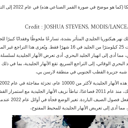
أدى تفكك الجليد البحري على طول شبه جزيرة أنتاركتيكا (كما هو موضح في صو
Credit : JOSHUA STEVENS, MODIS/LANC
ك نهر هيكتوريا الجليدي المتأثر بشدة، تسارعًا ملحوظًا وفقدانًا كبيرًا للج
حيث تضاعفت سرعة انزلاق هيكتوريا أربع مرات وفقدت 25 كيلومترًا من الجليد في 16 شهرًا فقط. ويُعزى هذا التر
مما أدى إلى انهيار الجليد البحري. أدى تعرض الأنهار الجليدية لسلسلة
 البحري الوقائي، إلى التراجع السريع. تقع الأنهار الجليدية، بما في ذلك ا
.
 شبه جزيرة القطب الجنوبي في منطقة لارسن بي
أدى إلى زيادة تدفق الأنهار الجليدية إلى المحيط. ومع ذلك، منذ عام 2011 فصاعدًا، تباطأ نزيف الأنهار الجليدية مع استمرار
الرقيقة من الجليد البحري على مدار العام، واستقرت بفعل فصو
.