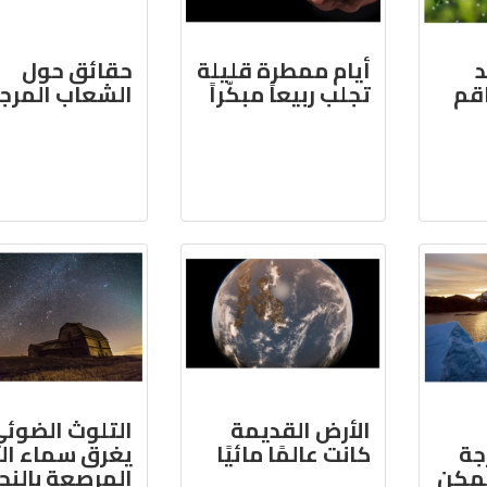
د
أيام ممطرة قليلة
حقائق حول
اقم
تجلب ربيعاً مبكّراً
الشعاب المرجا
الأرض القديمة
التلوث الضوئ
جة
كانت عالمًا مائيًا
يغرق سماء ال
يمكن
المرصعة بالنج