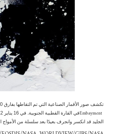
تكشف صور الأقمار الصناعية التي تم التقاطها بفارق 10 أيام فقط عن الانهيار الدراماتيكي للجليد البحري في منطقة
Embayment
الجليد قد انكسر وانجرف بعيدًا بعد سلسلة من الأمواج ا
E/EOSDIS/NASA, WORLDVIEW/GIBS/NASA