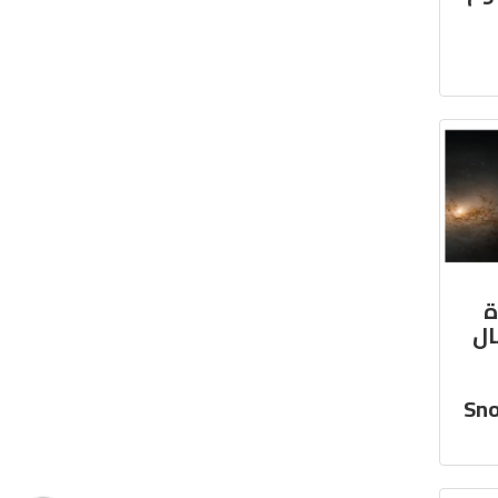
ة
ل
Snowba