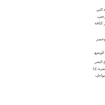
 التي
يد الأرضي،
 كثافة
ئمة. خسر نهر كرين الجليدي 11 كيلومترًا، وخسر
.
 الوضع
 البحر.
رة. إذا
سواحل،