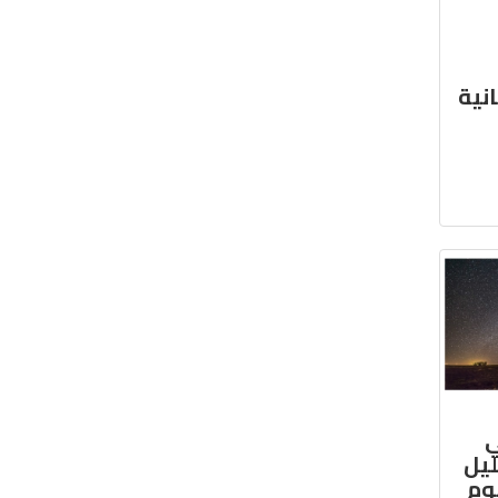
نية
ي
ليل
وم