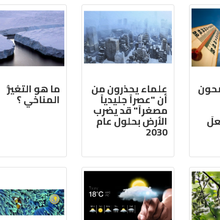
ضحون
علماء يحذرون من
ما هو التغيُّر
أن "عصراً جليدياً
المناخي ؟
مصغراً" قد يضرب
علَ
الأرض بحلول عام
2030