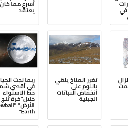
رات
أسرع مما كان
 في
يعتقد
زال
تغير المناخ يلقي
ربما نجت الحيا
سمت
باللوم على
في أقصى شما
انخفاض النباتات
خط الاستواء
الجبلية
خلال"كرة ثلج
الأرض" "ll
Earth"