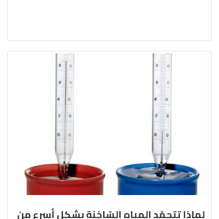
لماذا تتجمّد المياه السّاخنة بشكل أسرع من