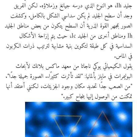
جليد Ih، هو النوع الذي درسه جيانغ وزملاؤه. لكن الفريق
وجد أن سطح الجليد لم يكن سداسي الشكل بالكامل. وكشفت
الصور بمجهر القوة الذرية أن السطح يتكون من بعض مناطق الجليد
Ih ومناطق أخرى من الجليد Ic، حيث يتم إزاحة الأشكال
السداسية في كل طبقة لتكوين بنية مشابهة لترتيب ذرات الكربون
في الماس.
يقول الكيميائي يوكي ناجاتا من معهد ماكس بلانك لأبحاث
البوليمرات في ماينز بألمانيا: "لقد تأثرت كثيرًا.. الصورة جميلة جدًا".
"من الصعب جدًا تحديد مكان وجود الجزيئات، لكنني أعتقد أنها
تمكنت من الوصول إليها بنجاح كبير."