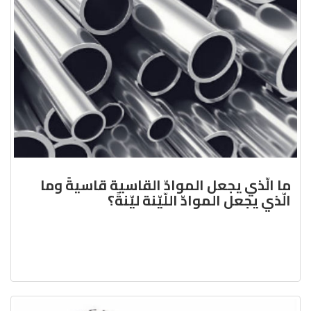
ما الّذي يجعل الموادّ القاسية قاسيةً وما
الّذي يجعل الموادّ اللّيّنة ليّنةً؟