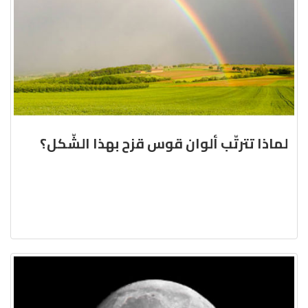
لماذا تترتّب ألوان قوس قزح بهذا الشّكل؟