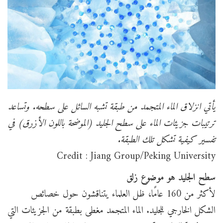
يأتي انزلاق الماء المتجمد من طبقة تشبه السائل على سطحه. وتساعد
ترتيبات جزيئات الماء على سطح الجليد (الموضحة باللون الأزرق) في
تفسير كيفية تشكل تلك الطبقة.
Credit : Jiang Group/Peking University
سطح الجليد هو موضوع زلق
لأكثر من 160 عامًا، ظل العلماء يتناقشون حول خصائص
الشكل الخارجي للجليد. الماء المتجمد مغطى بطبقة من الجزيئات التي