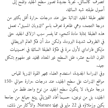
تتصرف كالسائل. تجربة جديدة تصور سطح الجليد وتلمح إلى
أصول طبقته شبه السائلة.
تظهر طبقة الجليد الذائبة حتى عند درجات حرارة أقل بكثير من
درجة التجمد، وهي ظاهرة تعرف باسم "الذوبان المسبق". تعمل
هذه الطبقة بمثابة مادة تشحيم، مما يفسر سبب انزلاق الجليد حتى
في الظروف شديدة البرودة. ولكن منذ أن فكر العالم البريطاني
مايكل فاراداي لأول مرة في فكرة الطبقة السائلة في خمسينيات
القرن التاسع عشر، ظل السطح غير المعتاد للجليد غير مفهوم بشكل
جيد.
وفي الدراسة الجديدة، استخدم العلماء مجهر القوة الذرية لقياس
مواقع الذرات على سطح الجليد. عند درجات حرارة حوالي -150
درجة مئوية، لا يتكون سطح الجليد من نوع واحد فقط من
الجليد، بل من نوعين، حسبما أفاد الفيزيائي يينغ جيانغ من جامعة
بكين وزملاؤه في 22 مايو في مجلة Nature. والأكثر من ذلك،