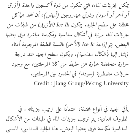
يمكن لجزيئات الماء، التي تتكون من ذرة أكسجين واحدة (أزرق
أو أحمر أو أسود) وذرتي هيدروجين (أبيض)، أن تتخذ هياكل
مختلفة على سطح الجليد. يتكون Ice Ih (الأزرق) من طبقات من
جزيئات الماء مرتبة في أشكال سداسية ومكدسة مباشرة فوق بعضها
البعض. يتم إزاحة Ice Ic (الأحمر) بالنسبة للطبقة الموجودة أدناه
(يشار إليها بأشكال سداسية). ويكون سطح الجليد عند درجة
حرارة منخفضة عبارة عن خليط من كلا المرحلتين، مع وجود
جزيئات مضطربة (سوداء) في الحدود بين المرحلتين.
Credit : Jiang Group/Peking University
يأتي الجليد في أنواع مختلفة، اعتمادًا على ترتيب جزيئاته . في
الظروف العادية، يتم ترتيب جزيئات الماء في طبقات من الأشكال
السداسية مكدسة فوق بعضها البعض. هذا الجليد السداسي، المسمى