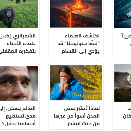
يباً
اكتشف العلماء
الشمبانزي يُذهل
"نبضًا جيولوجيًا" قد
علماء الأحياء
يؤدي إلى انقسام
بتفكيره العقلاني
إفريقيا وتشكيل
محيط جديد
ء
لماذا تُعتبر بعض
العالم يسخن. إل
كان
المدن أسوأ من غيرها
مدى تستطيع
من حيث انتشار
أجسامنا تحمّل؟
الحساسية ؟