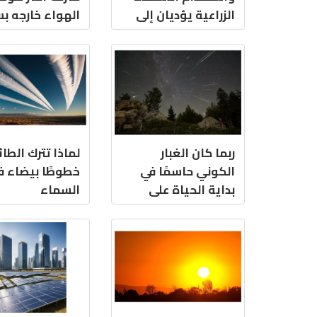
الزراعية يؤديان إلى
الهواء خارجه ب
تفاقم تلوث الأوزون
المنتجات الكيم
اليومية
ربما كان الغبار
لماذا تترك الطائ
الكوني حاسمًا في
خطوطًا بيضاء ف
بداية الحياة على
السماء
الأرض