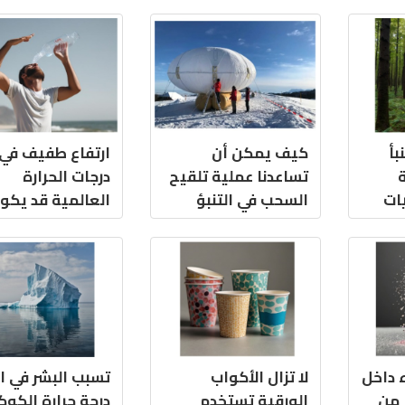
بأ
كيف يمكن أن
ارتفاع طفيف في
تساعدنا عملية تلقيح
درجات الحرارة
ات
السحب في التنبؤ
العالمية قد يكو
ربون
بموعد تساقط الثلوج
قاتلاً
 داخل
لا تزال الأكواب
تسبب البشر في ار
ا من
الورقية تستخدم
درجة حرارة الكو