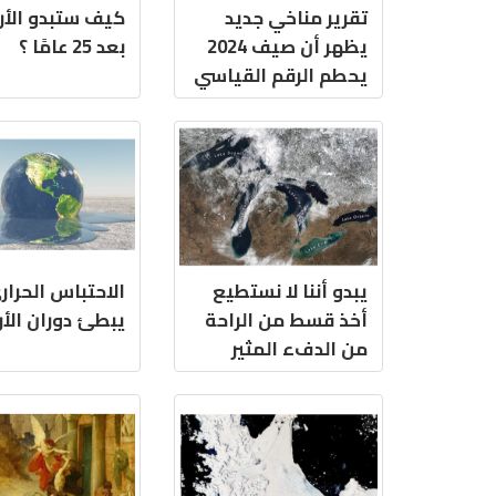
تقرير مناخي جديد
كيف ستبدو الأ
يظهر أن صيف 2024
بعد 25 عامًا ؟
يحطم الرقم القياسي
باعتباره الأكثر حرارة
على مستوى العالم
يبدو أننا لا نستطيع
الاحتباس الحرار
أخذ قسط من الراحة
يبطئ دوران الأ
من الدفء المثير
للقلق