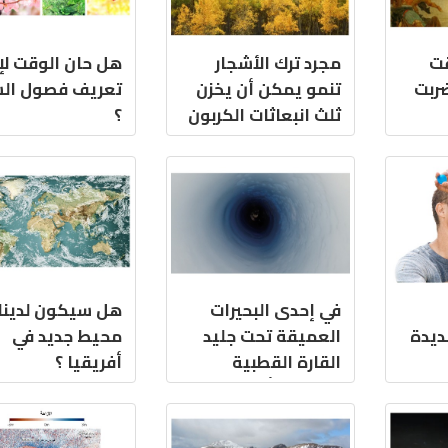
قت
مجرد ترك الأشجار
هل حان الوقت لإ
ضربت
تنمو يمكن أن يخزن
تعريف فصول ال
ثلث انبعاثات الكربون
؟
لدينا
في إحدى البحيرات
هل سيكون لدينا
ديدة
العميقة تحت جليد
محيط جديد في
القارة القطبية
أفريقيا ؟
الجنوبية أنتاركتيكا،
تتغذى الميكروبات
على الكربون القديم