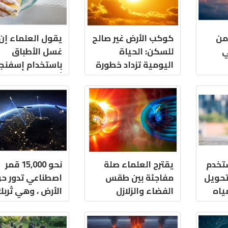
 من
كوكب الأرض غير صالح
يقول العلماء إن
ي
للسكن: الحياة
غسل الأطباق
اليومية تزداد خطورة
باستخدام إسفنجة
مع ارتفاع درجة حرارة
أثر جانبي مقلق
الكوكب
ستخدم
يقترح العلماء صلة
نحو 15,000 قمر
حويل
مفاجئة بين طقس
اصطناعي تدور ح
مياه
الفضاء والزلازل
الأرض ، وهي تُربك
شرب في غضون 30
السماء