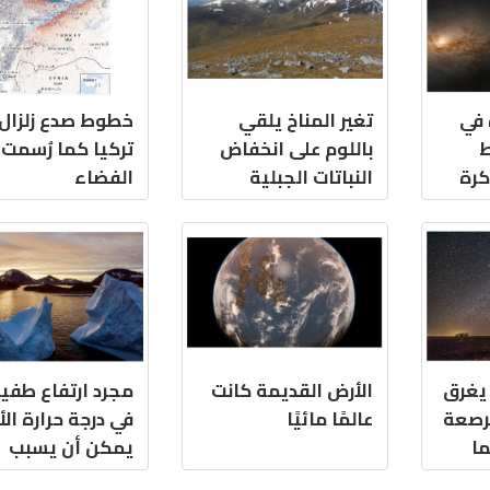
 في
تغير المناخ يلقي
خطوط صدع زلزال
ط
باللوم على انخفاض
تركيا كما رُسمت
كرة
النباتات الجبلية
الفضاء
رض" "Snowball
 يغرق
الأرض القديمة كانت
مجرد ارتفاع طفي
مرصعة
عالمًا مائيًا
في درجة حرارة ال
ما
يمكن أن يسبب
تغيرات لا رجعة ف