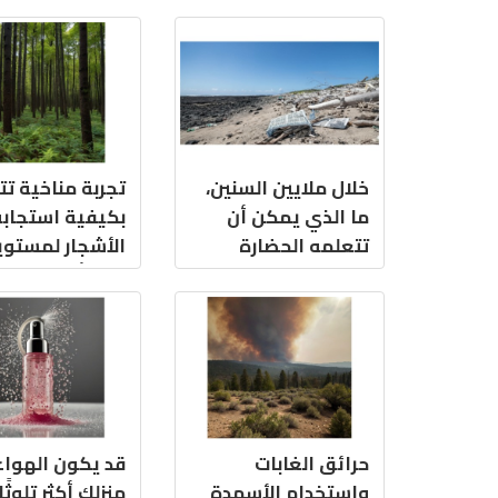
خلال ملايين السنين،
تجربة مناخية تتن
ما الذي يمكن أن
بكيفية استجابة
تتعلمه الحضارة
الأشجار لمستوي
المستقبلية عنا؟
ثاني أكسيد الك
في المستقبل
حرائق الغابات
قد يكون الهواء
واستخدام الأسمدة
منزلك أكثر تلوثً