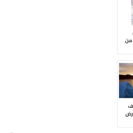
 من
ف
أرض
يها