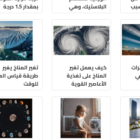
سبب
البلاستيك، وهي
بمقدار 1.5 درجة
يائية
مشكلة بالنسبة
مئوية منذ عام 1700
لكوكب الأرض
رات
كيف يعمل تغير
تغير المناخ يغير
ي
المناخ على تغذية
طريقة قياس الع
الأعاصير القوية
للوقت