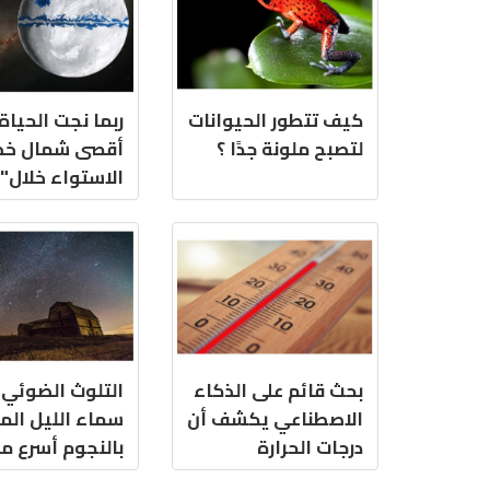
كيف تتطور الحيوانات
ربما نجت الحياة
لتصبح ملونة جدًا ؟
أقصى شمال خ
الاستواء خلال"
ثلج الأ
Earth"
بحث قائم على الذكاء
التلوث الضوئي
الاصطناعي يكشف أن
سماء الليل ال
درجات الحرارة
بالنجوم أسرع م
الشديدة تغذي خطاب
كان يعتقد