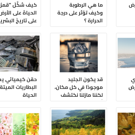
رض
ما هي الرطوبة
كيف شكَّلَ "قمرُن
وكيف تؤثر على درجة
الحياةَ على الأرض
الحرارة ؟
على تاريخَ البشري
ي
قد يكون الجليد
حقن كيميائي يع
رض
موجودًا في كل مكان،
البطاريات الميتة 
لكننا مازلنا نكتشف
الحياة
أشياءً عنه