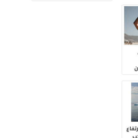
ن
تفاع
كب