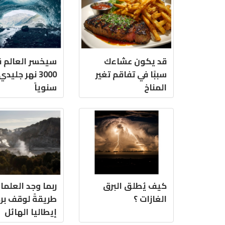
قد يكون عشاءك
سيخسر العالم قر
سببًا في تفاقم تغير
3000 نهر جليدي
المناخ
سنوياً
كيف يُطلق البرق
ربما وجد العلما
الغازات ؟
طريقةً لوقف بر
إيطاليا الهائل
المُنهَض