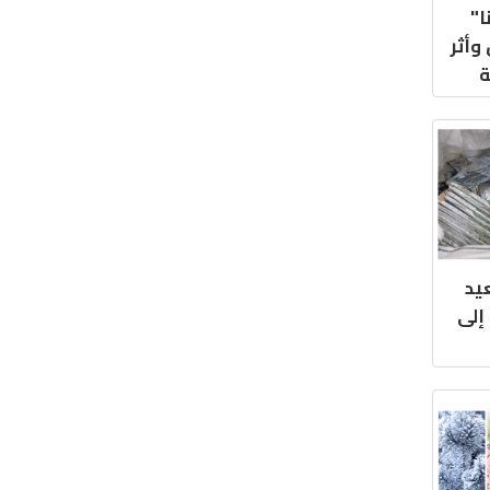
ا"
 وأثر
ة
يد
إلى