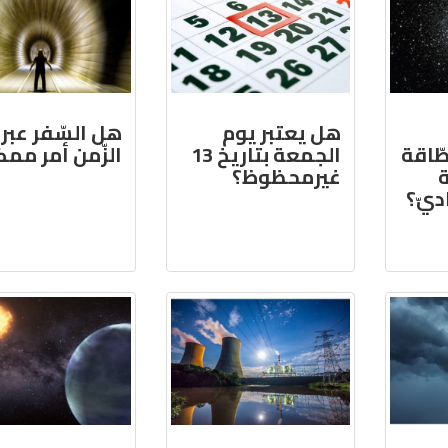
هل يعتبر يوم
هل السّفر عبر
ّاقة
الجمعة بتاريخ 13
الزّمن أمر مم
غيرمحظوظ؟
ديّ؟