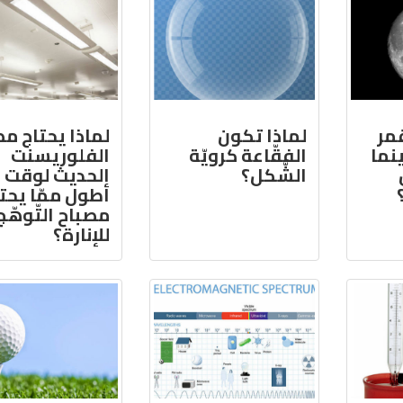
قمر
لماذا تكون
لماذا يحتاج م
نما
الفقّاعة كرويّة
الفلوريسنت
الشّكل؟
الحديث لوقت
أطول ممّا يحت
مصباح التّوهّج
للإنارة؟