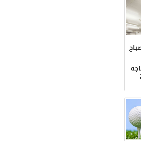
صباح
اجه