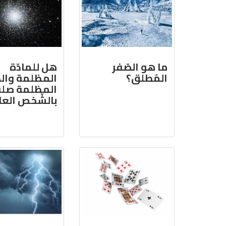
ما هو الصّفر
هل للمادّة
المُطلق؟
المظلمة والط
المظلمة صلة
بالشّخص العا