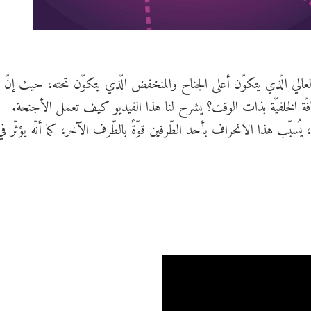
لي الّذي يتكوّن أعلى الجناح والمنخفض الّذي يتكوّن تحته، حيث إنّ ال
فّة الخلفيّة بذات الوقت؟ يشرح لنا هذا الفيديو كيف تعمل الأجنحة.
ُسبّب هذا الانحراف بأحد الطّرفين قوّةً بالطّرف الآخر، كما أنّه يؤثّر