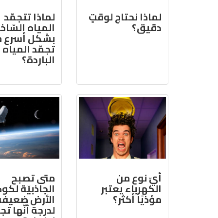
لماذا نحتاج لوقتٍ
لماذا تتجمّد
دقيق؟
المياه السّاخ
بشكل أسرع 
تجمّد المياه
الباردة؟
أيّ نوع من
متى تصبح
الكهرباء يعتبر
الجاذبيّة لكو
مؤذيًا أكثر؟
الأرض ضعيفة
لدرجة أنّها تج