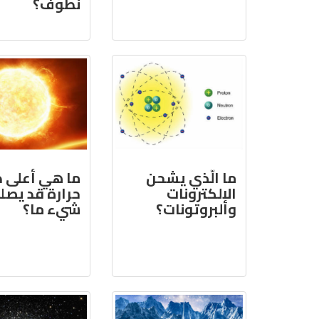
نطوف؟
ما الّذي يشحن
ما هي أعلى د
الإلكترونات
حرارة قد يصل
والبروتونات؟
شيء ما؟