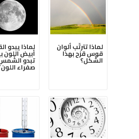
لماذا تترتّب ألوان
لماذا يبدو ال
قوس قزح بهذا
أبيض اللون بي
الشّكل؟
تبدو الشّمس
صفراء اللون؟