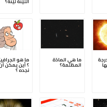
اللّيّنة ليّنةً؟
رجة
ما هي المادّة
ما هو الجرافي
ها
المظلمة؟
؟ أين يمكن أن
نجده ؟