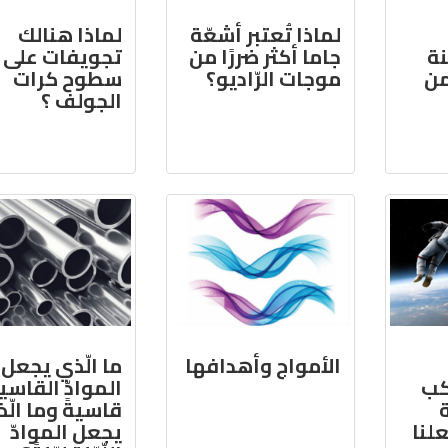
لماذا تُعتبر أشعّة
لماذا هنالك
نة
جاما أكثر ضررًا من
تجويفات على
من
موجات الرّاديو؟
سطوح كرات
الجولف ؟
الأمواج وأهدافها
ما الّذي يجعل
كب
الموادّ القاسي
قاسيةً وما الّ
علنا
يجعل الموادّ