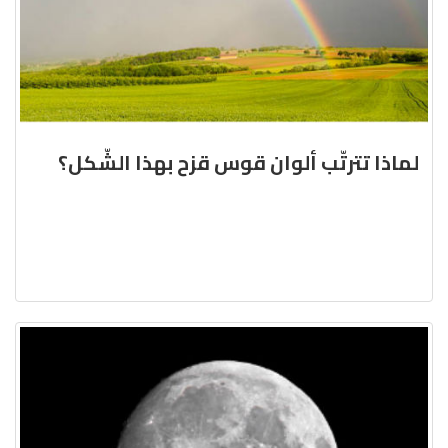
لماذا تترتّب ألوان قوس قزح بهذا الشّكل؟