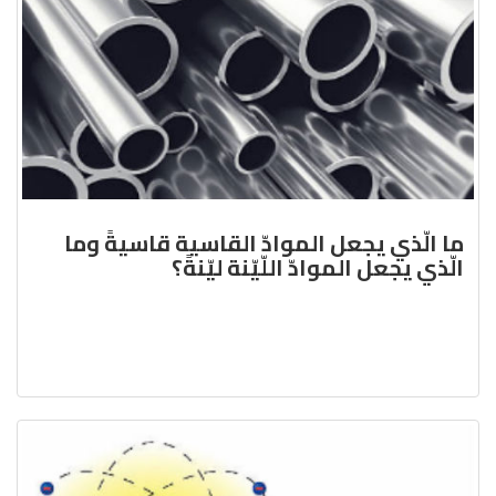
ما الّذي يجعل الموادّ القاسية قاسيةً وما
الّذي يجعل الموادّ اللّيّنة ليّنةً؟