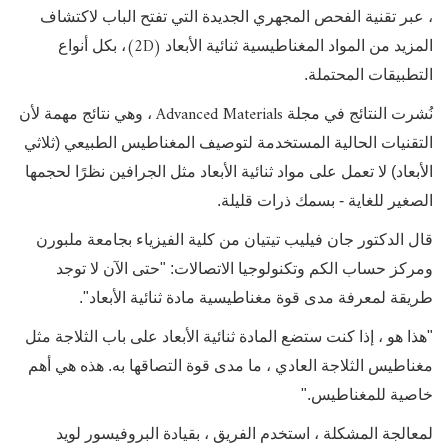
، عبر تقنية الفحص المجهري الجديدة التي تفتح الباب لاكتشاف
(2D)
المزيد من المواد المغناطيسية ثنائية الأبعاد
، بكل أنواع
التطبيقات المحتملة.
Advanced Materials
نُشرت النتائج في مجلة
، وهي نتائج مهمة لأن
التقنيات الحالية المستخدمة لتوصيف المغناطيس الطبيعي (ثلاثي
الأبعاد) لا تعمل على مواد ثنائية الأبعاد مثل الجرافين نظرًا لحجمها
الصغير للغاية - بسمك ذرات قليلة.
قال الدكتور جان فيليب تيتيان من كلية الفيزياء بجامعة ملبورن
ومركز حساب الكم وتكنولوجيا الاتصالات: "حتى الآن لا توجد
طريقة لمعرفة مدى قوة مغناطيسية مادة ثنائية الأبعاد".
"
هذا هو ، إذا كنت ستضع المادة ثنائية الأبعاد على باب الثلاجة مثل
مغناطيس الثلاجة العادي ، ما مدى قوة التصاقها به. هذه هي أهم
خاصية للمغناطيس."
لمعالجة المشكلة ، استخدم الفريق ، بقيادة البروفيسور لويد