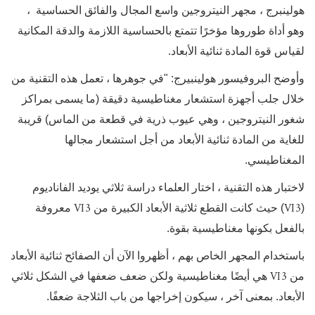
هولينبرج ، مجهر النيتروجين واسع المجال والفائق الحساسية
،
وهو
أداة طوروها مؤخرًا تتمتع بالحساسية اللازمة والدقة المكانية
لقياس قوة المادة ثنائية الأبعاد.
وأوضح البروفيسور هولينبيرج: "في جوهرها ، تعمل هذه التقنية من
خلال جلب أجهزة استشعار مغناطيسية دقيقة (ما يسمى بمراكز
شغور النيتروجين ، وهي عيوب ذرية في قطعة من الماس) قريبة
للغاية من المادة ثنائية الأبعاد من أجل استشعار مجالها
المغناطيسي.
لاختبار هذه التقنية ، اختار العلماء دراسة ثلاثي يوديد الفاناديوم
VI3
VI3
(
) حيث كانت القطع ثلاثية الأبعاد الكبيرة من
معروفة
بالفعل بكونها مغناطيسية بقوة.
باستخدام المجهر الخاص بهم ، أظهروا الآن أن الصفائح ثنائية الأبعاد
VI3
من
هي أيضًا مغناطيسية ولكن ضعف ضعفها في الشكل ثلاثي
الأبعاد. بمعنى آخر ، سيكون إخراجها من باب الثلاجة ضعفًا.