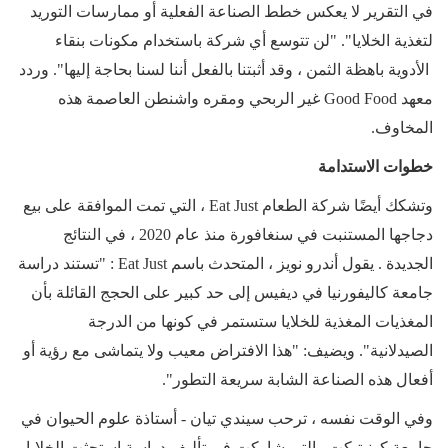
في التقرير لا يعكس خطط الصناعة الفعلية أو ممارسات التوريد
لتغذية الخلايا". "لن تتوسع أي شركة باستخدام مكونات بنقاء
الأدوية باهظة الثمن ، وقد أثبتنا بالفعل أننا لسنا بحاجة إليها". وردد
معهد
Good Food
غير الربحي ومقره واشنطن العاصمة هذه
المخاوف.
خطوات الاستدامة
وتشكك أيضًا شركة الطعام
Eat Just
، التي تمت الموافقة على بيع
دجاجها المستنبت في سنغافورة منذ عام 2020 ، في النتائج
الجديدة . يقول أندرو نويز ، المتحدث باسم
Eat Just
: "تستند دراسة
جامعة كاليفورنيا في ديفيس إلى حد كبير على الحجج القائلة بأن
المغذيات المغذية للخلايا ستستمر في كونها من الدرجة
الصيدلانية". ويضيف: "هذا الافتراض معيب ولا يتماشى مع رؤية أو
أفعال هذه الصناعة الشابة سريعة التطور".
وفي الوقت نفسه ، ترحب سيندي تيان - أستاذة علوم الحيوان في
جامعة كونيتيكت والتي شاركت في تأليف دراسة استحثت الخلايا