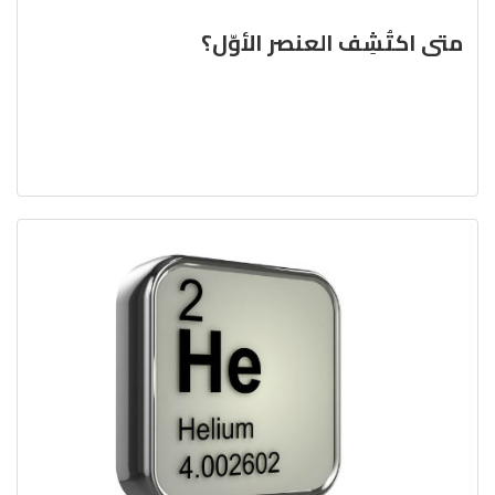
متى اكتُشِف العنصر الأوّل؟