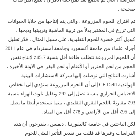
صحيحة .
تم اقتراح اللحوم المزروعة ، والتي يتم إنتاجها من خلايا الحيوانات
التي تزرع في المختبر بدلاً من تربية الماشية وتربيتها وذبحها ،
كبديل أكثر خضرة للحوم التقليدية. على سبيل المثال ، قدّر تحليل
أجراه علماء من جامعة أكسفورد وجامعة أمستردام في عام 2011
أن اللحوم المزروعة تتطلب طاقة أقل بنسبة 7-45٪ لإنتاج نفس
الحجم من لحم الخنزير أو الأغنام أو لحم البقر. في الآونة الأخيرة ،
أشارت النتائج التي توصلت إليها شركة الاستشارات البيئية
الهولندية
CE Delft
إلى أن اللحوم المزروعة ستؤدي إلى انخفاض
الاحتباس الحراري بنسبة تصل إلى 92٪ وتقليل تلوث الهواء بنسبة
93٪ مقارنةً باللحم البقري التقليدي ، بينما تستخدم أيضًا ما يصل
إلى 95٪ أقل من الأراضي و 78٪ أقل من المياه.
لكن الباحثين في جامعة كاليفورنيا ، ديفيس ، يقترحون أن هذه
الدراسات وغيرها قد قللت من تقدير التأثير البيئي للحوم