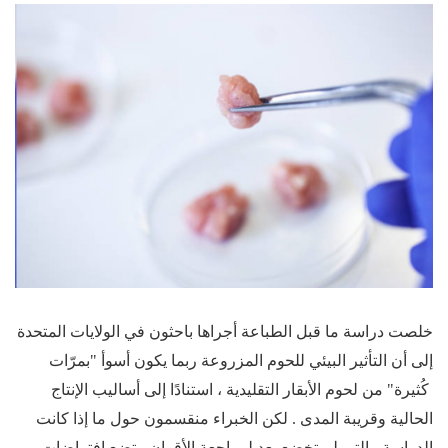
خلصت دراسة ما قبل الطباعة أجراها باحثون في الولايات المتحدة
إلى أن التأثير البيئي للحوم المزروعة ربما يكون أسوأ "بمرّات
كُثيرة" من لحوم الأبقار التقليدية ، استنادًا إلى أساليب الإنتاج
الحالية وقريبة المدى . لكن الخبراء منقسمون حول ما إذا كانت
الدراسة ، التي لم تخضع بعد لمراجعة الأقران ، تضع افتراضات