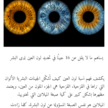
يساهم ما لا يقل عن 16 جينًا في تحديد لون العين لدى البشر
يكشف فهم نسبة لون العين كيف تُشكّل الجينات البشرية الألوان
التي نراها في القزحية. القزحية هي الجزء الملون من العين، ويعتمد
مظهرها بشكل كبير على كمية صبغة الميلانين التي تحتويها.
الميلانين هو نفس الصبغة المسؤولة عن لون البشرة. كلما زادت