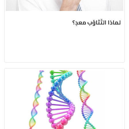
لماذا التّثاؤب معدٍ؟