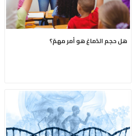
هل حجم الدّماغ هو أمر مهمّ؟