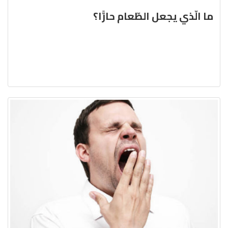
ما الّذي يجعل الطّعام حارًّا؟