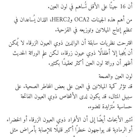
أن 16 جينًا على الأقل تُساهم في لون العين.
من أهم هذه الجينات OCA2 وHERC2، اللذان يُساعدان في
تنظيم إنتاج الميلانين وتوزيعه في القزحية.
اقترحت نظريات سابقة أن الوالدين ذوي العيون الزرقاء لا يُمكن
أن يُنجبا إلا أطفالًا ذوي عيون زرقاء، لكن علم الوراثة الحديث
أظهر أن وراثة لون العين أكثر تعقيدًا بكثير.
لون العين والصحة
قد تؤثر كمية الميلانين في العين على بعض المخاطر الصحية. على
سبيل المثال، قد يكون لدى الأشخاص ذوي العيون الفاتحة
حساسية مُتزايدة للضوء.
تشير الأبحاث أيضًا إلى أن الأفراد ذوي العيون الزرقاء أو الخضراء
أو الرمادية قد يواجهون خطرًا أكبر قليلًا للإصابة بأمراض مثل