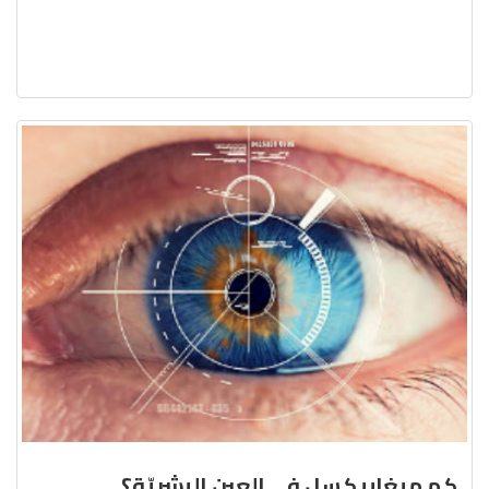
كم ميغابيكسل في العين البشريّة؟