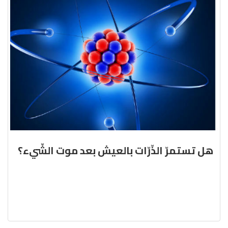
هل تستمرّ الذّرّات بالعيش بعد موت الشّيء؟