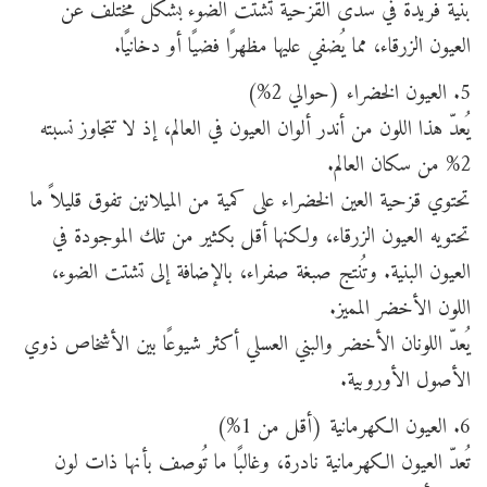
بنية فريدة في سدى القزحية تُشتت الضوء بشكل مختلف عن
العيون الزرقاء، مما يُضفي عليها مظهرًا فضيًا أو دخانيًا.
5. العيون الخضراء (حوالي 2%)
يُعدّ هذا اللون من أندر ألوان العيون في العالم، إذ لا تتجاوز نسبته
2% من سكان العالم.
تحتوي قزحية العين الخضراء على كمية من الميلانين تفوق قليلاً ما
تحتويه العيون الزرقاء، ولكنها أقل بكثير من تلك الموجودة في
العيون البنية. وتُنتج صبغة صفراء، بالإضافة إلى تشتت الضوء،
اللون الأخضر المميز.
يُعدّ اللونان الأخضر والبني العسلي أكثر شيوعًا بين الأشخاص ذوي
الأصول الأوروبية.
6. العيون الكهرمانية (أقل من 1%)
تُعدّ العيون الكهرمانية نادرة، وغالبًا ما تُوصف بأنها ذات لون