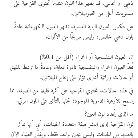
ذهبي أو نحاسي. قد يظهر هذا اللون عندما تحتوي القزحية على
مستويات أعلى من الفيوميلانين.
على عكس العيون البنية العسلية، تظهر العيون الكهرمانية عادةً
بلون ذهبي خالص، وليس مزيجًا من الألوان.
7. العيون البنفسجية أو الحمراء (أقل من 0.1%)
تُعدّ العيون الحمراء والبنفسجية نادرة للغاية، وعادةً ما ترتبط بالمهق
أو حالات وراثية أخرى تؤثر على إنتاج الميلانين.
في هذه الحالات، تحتوي القزحية على كمية قليلة من الصبغة، مما
يسمح للأوعية الدموية الموجودة تحتها بالتأثير على اللون المرئي.
ما الذي يُحدد لون العين؟
لون القزحية لدى البشر صفة متعددة الجينات، أي أنها تتأثر
بالعديد من الجينات وليس بجين واحد فقط. ويُقدّر العلماء الآن