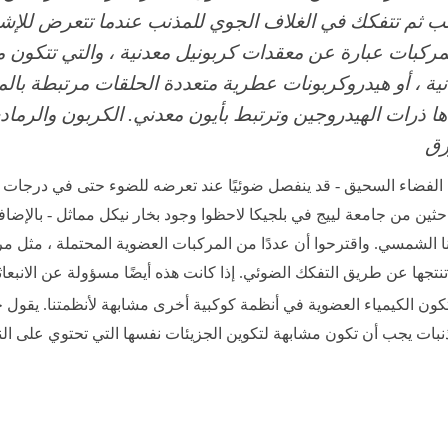
 ثم تتفكك في الغلاف الجوي للمذنب عندما تتعرض للإش
كبات عبارة عن معقدات كربونيل معدنية ، والتي تتكون 
ية ، أو هيدروكربونات عطرية متعددة الحلقات مرتبطة بالم
 ذرات الهيدروجين وترتبط بأيون معدني. الكربون والرماد
رق
الفضاء السحيق - قد ينفصل ضوئيًا عند تعرضه للضوء حتى في درجات ا
 باحثين من جامعة لييج في بلجيكا لاحظوا وجود بخار نيكل مماثل - بالإضاف
نا الشمسي. واقترحوا أن عددًا من المركبات العضوية المحتملة ، مثل م
تنتجها عن طريق التفكك الضوئي. إذا كانت هذه أيضًا مسؤولة عن الانبعا
أن تكون الكيمياء العضوية في أنظمة كوكبية أخرى مشابهة لأنظمتنا. يقول 
بات يجب أن تكون مشابهة لتكوين الجزيئات نفسها التي تحتوي على الن