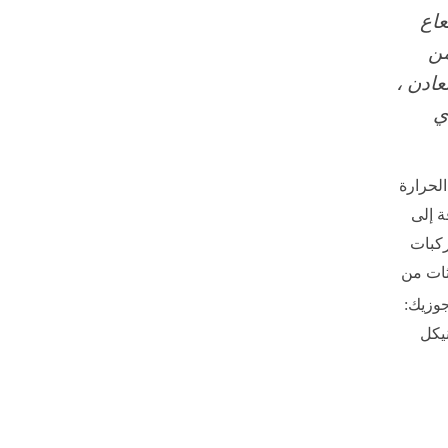
عاع
من
عادن ،
ي
لحرارة
ة إلى
ركبات
ثات من
جوزيك:
يكل