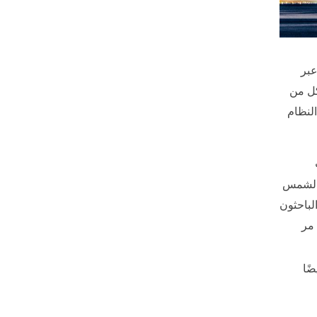
عبر
نيكل من
لنظام
 الشمس
لباحثون
ذنب إيكيا سيكي عام 1965 ، والذي مر
ضًا