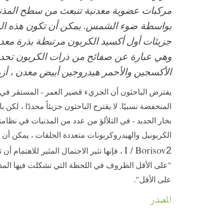
مركبات عضوية معدنية تنبعث من سطح المذنب
بواسطة ضوء الشمس. يمكن أن تكون هذه المر
جزيئات أول أكسيد الكربون مرتبطة بذرة معدن
وهي عبارة عن صفائح من ذرات الكربون تحدها
الأكسجين والأحمر هيدروجين أبيض معدن ، أز
يفترض الباحثون أن الجزيء قصير العمر - المستقر في 
المنخفضة نسبيًا. لا يقترح الباحثون جزيئاً محددًا ، لكن
بخار الحديد - في التلألؤ من عدد من المذنبات في نظام
الكربونيل والهيدروكربونات متعددة الحلقات ، يمكن أن 
I / Borisov
2
، فإنها تثير الاحتمال المثير للاهتمام 
"على الأقل الظروف في اللحظة التي تشكلت فيها المذن
على الأقل".
المصدر