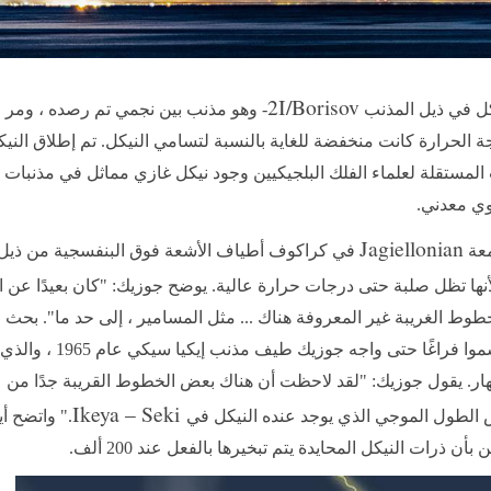
2I/Borisov
يكل في ذيل المذنب
- وهو مذنب بين نجمي تم رصده ، ومر 
على الرغم من أن درجة الحرارة كانت منخفضة للغاية بالنسبة لتسامي النيكل. تم إطلاق ال
لمستقلة لعلماء الفلك البلجيكيين وجود نيكل غازي مماثل في مذنبات ا
وي معدني.
Jagiellonian
عة
في كراكوف أطياف الأشعة فوق البنفسجية من ذيل
أنها تظل صلبة حتى درجات حرارة عالية. يوضح جوزيك: "كان بعيدًا عن
وط الغريبة غير المعروفة هناك ... مثل المسامير ، إلى حد ما". بحث ا
في السجلات عن أدلة من المذنبات السابقة ، لكنهم رسموا فراغًا حتى واجه جوزيك طيف م
ار. يقول جوزيك: "لقد لاحظت أن هناك بعض الخطوط القريبة جدًا من
Ikeya – Seki
س الطول الموجي الذي يوجد عنده النيكل في
." واتضح أي
ذرات النيكل المحايدة يتم تبخيرها بالفعل عند 200 ألف.