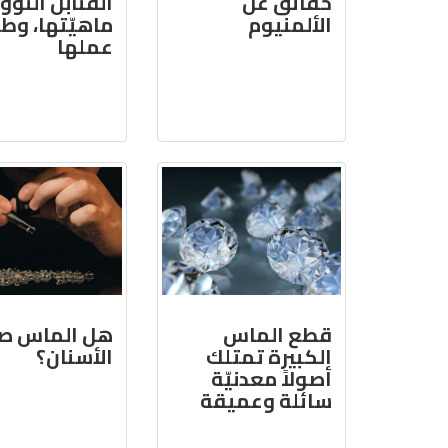
حقائق عن
القنابل النوو
الألمنيوم
ماهيّتها، وط
عملها
قطع الماس
هل الماس ص
الكبيرة تمتلك
الأسنان؟
أصولاً معدنيّة
سائلة وعميقة