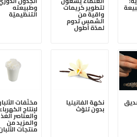
ية:
العلماء يسعون
الجدول الدوري
بيعة
لتطوير كريمات
وطبيعته
واقية من
التنظيميّة
الشمس تدوم
لمدّة أطول
ديق
نكهة الفانيليا
مخلّفات الألبا
بدون تلوّث
لإنتاج الكهرباء
والعناصر الغذائ
والمزيد من
منتجات الألبان