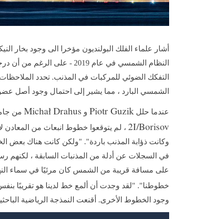
أشار علماء الفلك البولنديون مؤخرا الى وجود بخار الن
النظام الشمسي في عام 2019 - 
التفكك الضوئي للمركبات في المذنب. تحدد الملاحظات ا
الشمسي البارد ، مما يشير إلى احتمال وجود أصل عض
Michał Drahus
Piotr Guzik
عندما حلل
و
من جام
2I/Borisov
، لم يتوقعوا خطوط انبعاث من المعادن ل
وكانت ذؤابة المذنب باردة". "ولكن كانت هناك بعض الخط
على مسافة قريبة من الشمس كان مرئيًا في سماء النه
خطوطنا". "لقد وجدت أن ألمع خط لدينا هو تقريبًا بنف
وجود الخطوط الأخرى. أقنعت النمذجة الرياضية الباحثين بأن 