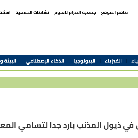
طاقم الموقع
جمعية المرام للعلوم
نشاطات الجمعية
اسئلة
اء
الفيزياء
البيولوجيا
الذكاء الإصطناعي
البيئة و
ل في ذيول المذنب بارد جدا لتسامي المع