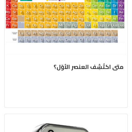
متى اكتُشِف العنصر الأوّل؟