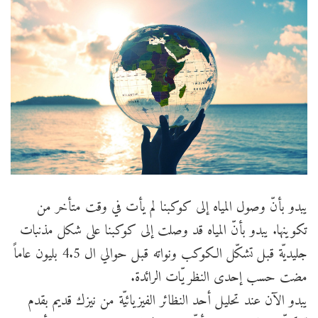
يبدو بأنّ وصول المياه إلى كوكبنا لم يأت في وقت متأخر من
تكوينها. يبدو بأنّ المياه قد وصلت إلى كوكبنا على شكل مذنبات
جليديّة قبل تشكّل الكوكب ونواته قبل حوالي ال 4.5 بليون عاماً
مضت حسب إحدى النظريّات الرائدة.
يبدو الآن عند تحليل أحد النظائر الفيزيائيّة من نيزك قديم بقدم