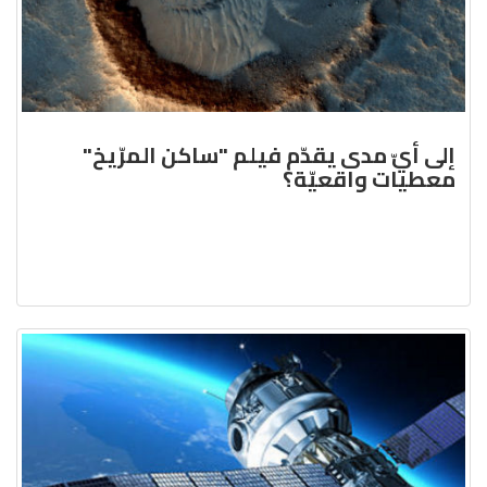
إلى أيّ مدى يقدّم فيلم "ساكن المرّيخ"
معطيات واقعيّة؟