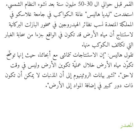
القمر قبل حوالي ال 30-50 مليون سنة بعد نشوء النظام الشمسي.
استخدمت "ليديا هاليس" عالمة الكواكب في جامعة غلاسكو في
المملكة المتحدة نسب نظائر الهيدروجين في صخور البازلت البركانية
لاستنتاج أن مياه الأرض قد تكون في الواقع جزءا من سحابة الغبار
التي تكاثف الكوكب منها.
تقول هاليس: "إن الاستنتاجات تتماشى مع أبحاثنا، حيث إنها توضّح
تكوّن مياه الأرض خلال عمليّة تكوين الأرض وليس في وقت
لاحق". "تشير بيانات الروثينيوم إلى أن المذنبات لا يمكن أن تكون
ذات دور كبير في إضافة المواد إلى الأرض".
المصدر