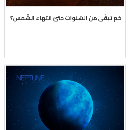
كم تبقّى من السّنوات حتىّ انتهاء الشّمس؟