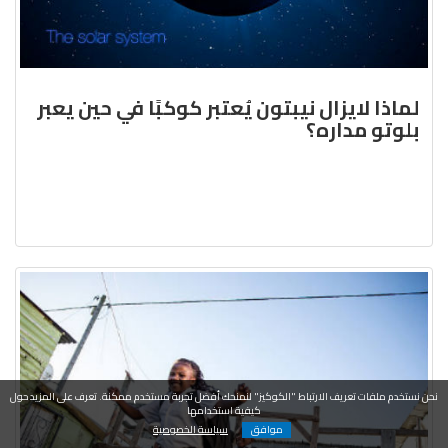
لماذا لايزال نيبتون يُعتبر كوكبًا في حين يعبر
بلوتو مداره؟
نحن نستخدم ملفات تعريف الارتباط "الكوكيز" لنمنحك أفضل تجربة مستخدم ممكنة. تعرف على المزيد حول
كيفية استخدامها
موافق
سياسة الخصوصية