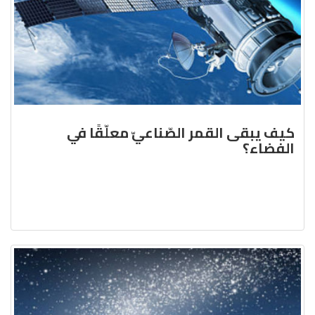
كيف يبقى القمر الصّناعيّ معلّقًا في
الفضاء؟