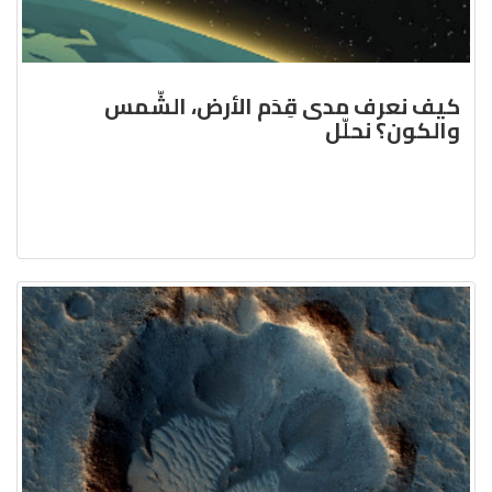
كيف نعرف مدى قِدَم الأرض، الشّمس
والكون؟ نحلّل