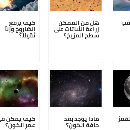
ّقب
هل من الممكن
كيف يرفع
زراعة النّباتات على
الصّاروخ وزناً
سطح المرّيخ؟
ثقيلاً؟
القمرُ
ماذا يوجد بعد
كيف يمكن ق
حافة الكون؟
عمر الكون؟