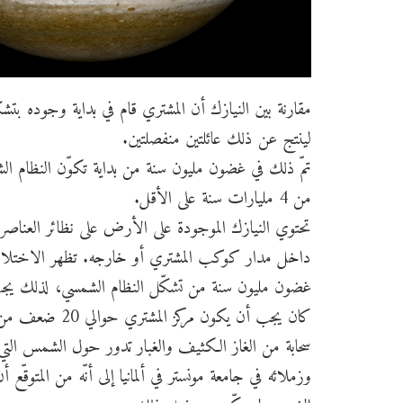
مقارنة بين النيازك أن المشتري قام في بداية وجوده 
لينتج عن ذلك عائلتين منفصلتين.
تمّ ذلك في غضون مليون سنة من بداية تكوّن النظام ال
من 4 مليارات سنة على الأقل.
تحتوي النيازك الموجودة على الأرض على نظائر العناصر 
داخل مدار كوكب المشتري أو خارجه. تظهر الاختلاف
غضون مليون سنة من تشكّل النظام الشمسي، لذلك يج
كان يجب أن يكو
سحابة من الغاز الكثيف والغبار تدور حول الشمس التي 
وزملائه في جامعة مونستر في ألمانيا إلى أنّه من المتوق