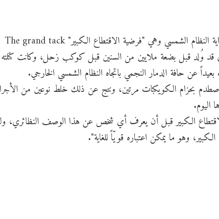
يدعم العمل واحدة من النظريات الرائدة التي تتناول بداية النظام الشمسي وهي "فرضية الاقتطاع الكبير" The grand tack
لمشتري قد وُلد قبل بضعة ملايين من السنين قبل كوكب زحل، وكانت كتلته ال
عيداً عن حافة الدمار النجمي باتجاه النظام الشمسي الخارجي.
ري اصطدم بحزام الكويكبات مرتين، ونتج عن ذلك خلط نوعين من الأجرا
 اليوم.
يّة الاقتطاع الكبير قبل أن يعرف أي شخص عن هذا الوصف النظائري، و
كبير، وهو ما يمكن اعتباره قويّاً للغاية".