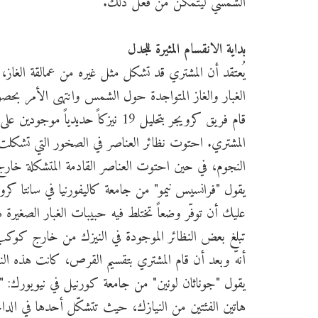
الشمسي ليتمكّن من فعل ذلك.
بداية الانقسام المثيرة للجدل
يُعتقد أن المشتري قد تشكل مثل غيره من عمالقة الغاز، 
الغبار والغاز المتواجدة حول الشمس وانتهى الأمر بحص
قام فريق كرويجر بتحليل 19 نيزك
المشتري. احتوت نظائر العناصر في الصخور التي تشكلت 
النجوم، في حين احتوت العناصر القادمة المتشكلة خارج ذل
يقول "فرانسيس نيمو" من جامعة كاليفورنيا في سانتا كرو
عليك أن توفّر وضعاً تختلط فيه حبيبات الغبار الصغير
تبلغ بعض النظائر الموجودة في النيزك من خارج كوكب
أنهّ وبعد أن قام المشتري بتقسيم القرص، كانت هذه النظا
يقول "جوناثان لونين" من جامعة كورنيل في نيويورك: "ن
هاتين الفئتين من النيازك، حيث تتشكّل أحدها في الداخل