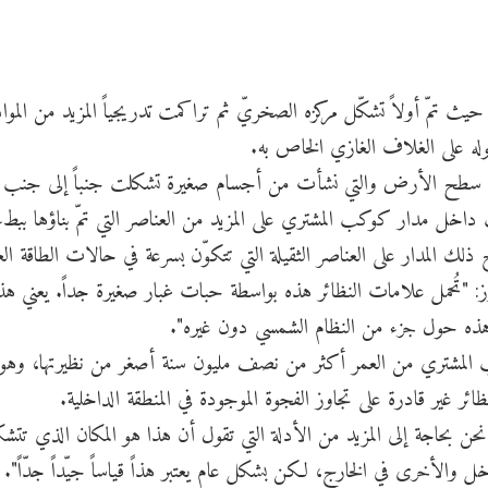
حيث تمّ أولاً تشكّل مركزه الصخريّ ثم تراكمت تدريجياً المزيد من الموا
وله على الغلاف الغازي الخاص به.
اً حديدياً موجودين على سطح الأرض والتي نشأت من أجسام صغيرة تشكلت جنباً إلى جنب
داخل مدار كوكب المشتري على المزيد من العناصر التي تمّ بناؤها ببطء
ك المدار على العناصر الثقيلة التي تتكوّن بسرعة في حالات الطاقة العا
ز: "تُحمل علامات النظائر هذه بواسطة حبات غبار صغيرة جداً. يعني هذا
ة هذه حول جزء من النظام الشمسي دون غيره".
 المشتري من العمر أكثر من نصف مليون سنة أصغر من نظيرتها، وهو م
ئر غير قادرة على تجاوز الفجوة الموجودة في المنطقة الداخلية.
حن بحاجة إلى المزيد من الأدلة التي تقول أن هذا هو المكان الذي تتش
 والأخرى في الخارج، لكن بشكل عام يعتبر هذاً قياساً جيّداً جدّاً".