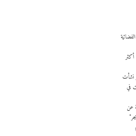
لفضائية
 أكثر
ر نشأت
ت في
رة عن
جر"