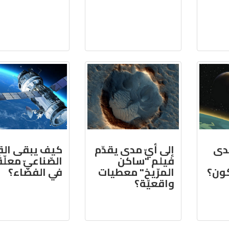
دى
إلى أيّ مدى يقدّم
كيف يبقى الق
فيلم "ساكن
الصّناعيّ معلّقً
ون؟
المرّيخ" معطيات
في الفضاء؟
واقعيّة؟