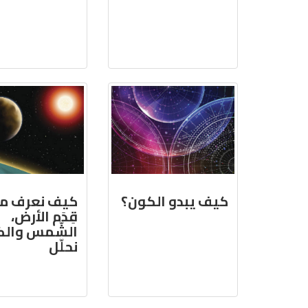
كيف يبدو الكون؟
كيف نعرف م
قِدَم الأرض،
الشّمس والك
نحلّل