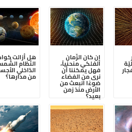
إن كان الزّمان
هل أزالت كوا
يّة
الفلكي منحنياً،
النّظام الشّمس
فجار
فهل يمكننا أن
الدّاخلي الأجس
نرى من الفضاء
من مدارها؟
ضوءًا انبعث من
الأرض منذ زمن
بعيد؟