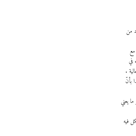
د من
 مع
 في
لية .
 بأنّ
ا يعني
كل فيه