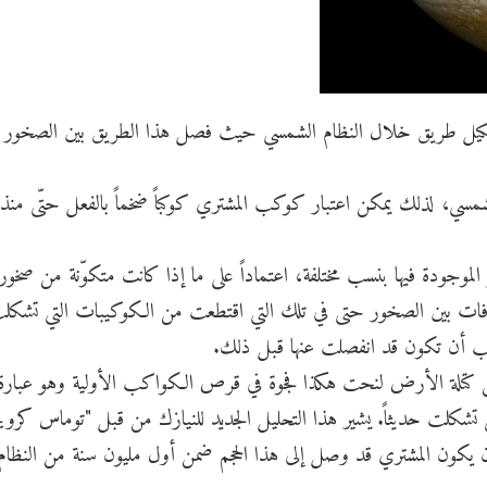
بتشكيل طريق خلال النظام الشمسي حيث فصل هذا الطريق بين الصخور ا
شمسي، لذلك يمكن اعتبار كوكب المشتري كوكباً ضخماً بالفعل حتّى منذ
الموجودة فيها بنسب مختلفة، اعتماداً على ما إذا كانت متكوّنة من صخو
ات بين الصخور حتى في تلك التي اقتطعت من الكوكيبات التي تشكل
ب أن تكون قد انفصلت عنها قبل ذلك.
ن مركز المشتري حوالي 20 ضعف من كتلة الأرض لنحت هكذا فجوة في قرص الكواكب الأولية وهو عبا
تشكلت حديثاً. يشير هذا التحليل الجديد للنيازك من قبل "توماس كروي
ّع أن يكون المشتري قد وصل إلى هذا الحجم ضمن أول مليون سنة من النظام