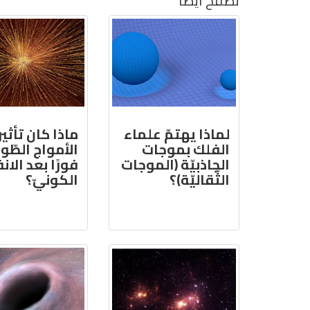
تصفح أيضًا
لماذا يهتمّ علماء
ماذا كان تأثير
الفلك بموجات
الأمواج الطّول
الجاذبيّة (الموجات
فورًا بعد الان
الثّقاليّة)؟
الكونيّ؟