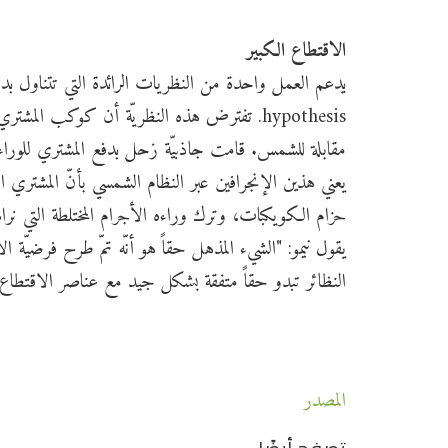
الاقتطاع الكبير
hypothesis. تفترض هذه النظريّة أن كوكب ا
مقابلة للشمس. قامت جاذبيّة زحل بدفع المشتري للوراء ب
يعني هذين الإنجرافين عبر النظام الشمسي بأنّ المشت
حزام الكويكبات، وترك وراءه الأجرام المختلطة التي نراها
يقول نيمو: "الشيء المذهل حقاً هو أنّه تمّ طرح فرض
النظائر تبدو حقاً متفقة بشكل جيد مع عناصر الاقتطاع ال
المصدر