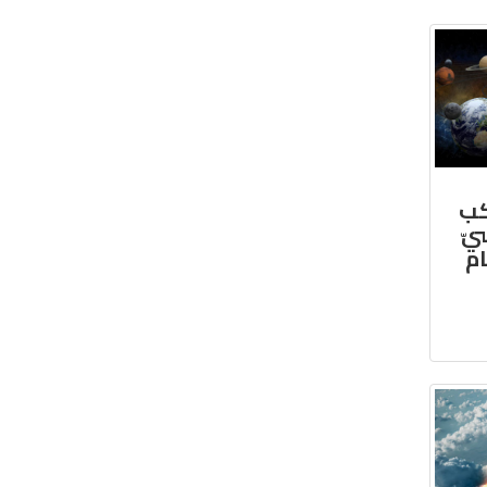
كب
يّ
ام