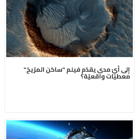
إلى أيّ مدى يقدّم فيلم "ساكن المرّيخ"
معطيات واقعيّة؟