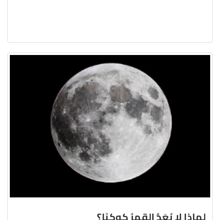
لماذا لا يُعَدُّ القمرُ كوكبًا؟