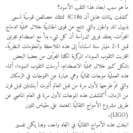
ما هو سبب ابتعاد هذا الثقب الأسود؟
كشفت بيانات هابل أن 3C186 تمتلك خصائص قوسيّة تسمى
بذيول المد والجزر والتي تنتج عن قوى الجاذبيّة خلال عمليّة اندماج
المجرّات. يعتقد فريق الدراسة أن كل شيء بدأ مع اصطدام مجرتين
قبل 1-2 مليار سنة استناداً إلى هذه الملاحظة والمعلومات النظريّة.
اقتربت الثقوب السوداء المركزية لكلتا المجرّتين من بعضها البعض
بشكل كبير خلال عمليّة الاصطدام. أرسلت الثقوب السوداء أثناء
هذه العمليّة موجات ثقاليّة وهي عبارة عن التموجات في الزمكان
والتي تمّ طرحها لأول مرة من قبل العالم ألبرت أينشتاين قبل قرن
من الزمان. أُكتشفت هذه الموجات لأول مرة في العام الماضي عن
طريق مشروع الأمواج الثقاليّة المعتمد على مقياس الليزر
(LIGO).
انبعثت هذه الأمواج الثقاليّة في اتجاه واحد، وهنا يكمن تفسير