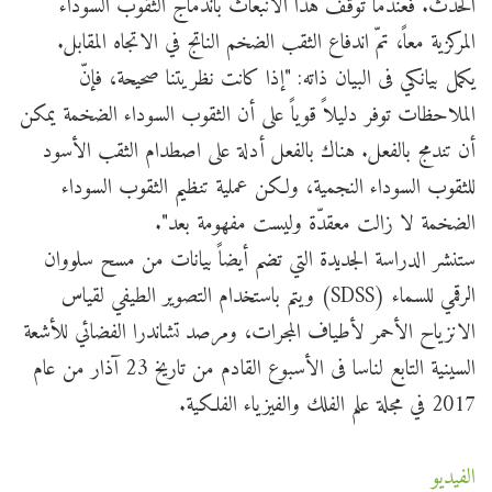
الحدث. فعندما توقف هذا الانبعاث باندماج الثقوب السوداء
المركزية معاً، تمّ اندفاع الثقب الضخم الناتج في الاتجاه المقابل.
يكمل بيانكي فى البيان ذاته: "إذا كانت نظريتنا صحيحة، فإنّ
الملاحظات توفر دليلاً قوياً على أن الثقوب السوداء الضخمة يمكن
أن تندمج بالفعل. هناك بالفعل أدلة على اصطدام الثقب الأسود
للثقوب السوداء النجمية، ولكن عملية تنظيم الثقوب السوداء
الضخمة لا زالت معقدّة وليست مفهومة بعد".
ستنشر الدراسة الجديدة التي تضم أيضاً بيانات من مسح سلووان
الرقمي للسماء (SDSS) ويتم باستخدام التصوير الطيفي لقياس
الانزياح الأحمر لأطياف المجرات، ومرصد تشاندرا الفضائي للأشعة
السينية التابع لناسا فى الأسبوع القادم من تاريخ 23 آذار من عام
2017 في مجلة علم الفلك والفيزياء الفلكية.
الفيديو