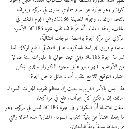
تُظهِر هذه الصورة الملتقطة بواسطة تلسكوب الفضاء هابل وجود
كوازار وهو عبارة عن جرم سماوي مشرق في مركزه ويعرف
بالنجم الزائف، ومجرّته المضيفة 3C186وهي الجرم المنتشر في
الخلف. يعتقد العلماء بأنّه تمّ قذف ثقب مجرّة 3C186 الأسود
المركزي من مركز المجرة بواسطة الموجات الثقاليّة.
استخدم فريق الدراسة تلسكوب هابل الفضائي التابع لوكالة ناسا
لدراسة المجرة 3C186 والتي تبعد حوالي 8 مليارات سنة ضوئية
من الأرض. تُظهر صور هابل وجود الكوازار والذي يمكن
اعتباره التوقيع اللامع لثقب أسود هائل داخل المجرة.
هذا ليس بالأمر الغريب، حيث إنّ معظم ثقوب المجرات السوداء
الهائلة، إن لم تكن كلّ المجرّات، تقع في مراكزها.
الملفت للانتباه أنّ الكوازار في المجرّة 3C186 ليس في مركزه، وهو
ما يجعله مختلفاً عن بقيّة الثقوب السوداء المشابهة لهذه الحالة والتي
تمّ رصدها سابقاً وفقاً للباحثين.