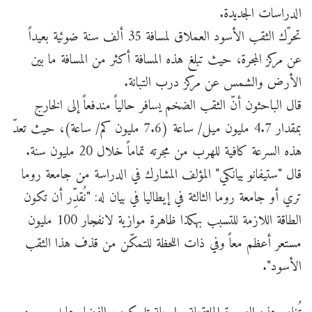
الدراسات الجديدة.
تحرّك الثقب الأسود العملاق لمسافة 35 ألف سنة ضوئية بعيداً
عن مركز المجرة، حيث تبلغ هذه المسافة أكثر من المسافة ما بين
الأرض والشمس عن مركز درب التبانة.
قال الباحثون أنّ الثقب الضخم يسافر حالياً مندفعاً إلى الخارج
بمقدار 4.7 مليون ميل/ ساعة (7.6 مليون كم/ ساعة)، حيث تعدّ
هذه السرعة كافية للهرب من مجرته تماماً خلال 20 مليون سنة.
قال "ستيفانو بيانكي" المؤلف المشارك في الدراسة من جامعة روما
تري أو جامعة روما الثالثة في إيطاليا في بيان له: "نُقدِّر أن تكون
الطاقة اللازمة للتسبب بهكذا ظاهرة موازية لانفجار 100 مليون
مستعر أعظم معاً وفي ذات اللحظة للتمكّن من قذف هذا الثقب
الأسود".