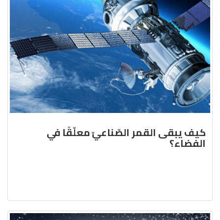
كيف يبقى القمر الصّناعيّ معلّقًا في
الفضاء؟