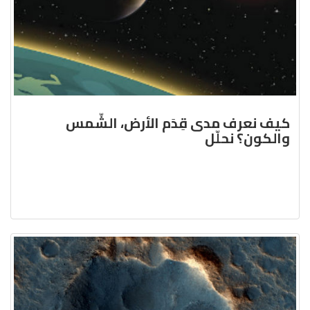
كيف نعرف مدى قِدَم الأرض، الشّمس
والكون؟ نحلّل