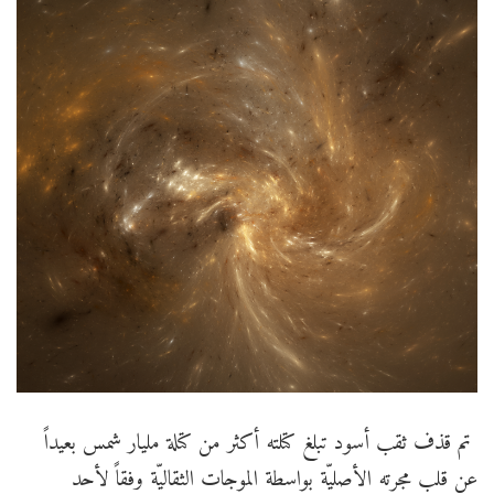
تم قذف ثقب أسود تبلغ كتلته أكثر من كتلة مليار شمس بعيداً
عن قلب مجرته الأصليّة بواسطة الموجات الثقاليّة وفقاً لأحد