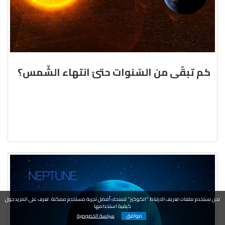
كم تبقّى من السّنوات حتىّ انتهاء الشّمس؟
نحن نستخدم ملفات تعريف الارتباط "الكوكيز" لنمنحك أفضل تجربة مستخدم ممكنة. تعرف على المزيد حول
كيفية استخدامها
موافق
سياسة الخصوصية