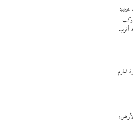
ختلفة
 كوكب
نه أقرب
ة الجرم
الأرض،