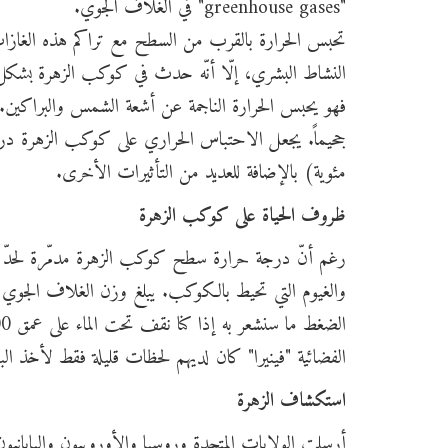
"greenhouse gases" في الغلاف الجوي.
تحبس الحرارة بالقرب من السطح مع تراكم هذه الغازات
النشاط البشري، إلّا أنّه حدث في كوكب الزهرة بشكل ط
فهو يحبس الحرارة الناجمة عن أشعة الشمس والبراكين
مئوية) بالإضافة للعديد من التأثيرات الأخرى.
ظروف الحياة على كوكب الزهرة
رغم أنّ درجة حرارة سطح كوكب الزهرة مدمّرة لحدّ كبي
الفضائية "فينيرا" كان لديهم لحظات قليلة فقط لأخذ الب
استكشاف الزهرة
أرسلت الولايات المتحدة وروسيا والأوروبيون والياباني