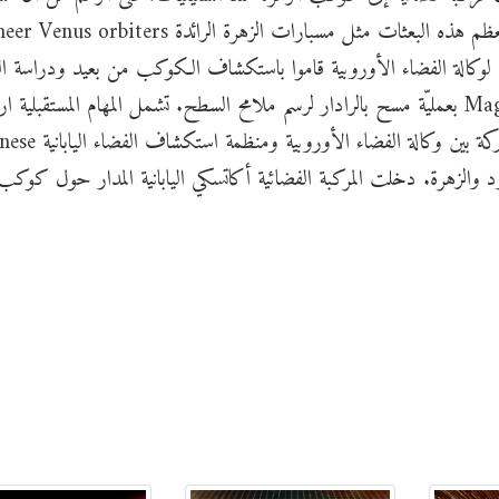
المركبة فينيرا قد حطّت على سطح الكوكب، إلّا أنّ معظم هذه البعثات مثل مسبارات الزهرة الرائدة ers
فضاء "مصور الزهرة" Venus Express التابعة لوكالة الفضاء الأوروبية قاموا باستكشاف الكوكب من بعيد ودرا
الجوي. قام آخرون مثل بعثة ماجلان Magellan mission بعمليّة مسح بالرادار لرسم ملامح السطح. تشمل المهام المستقبلي
مركبة "بيبي كولومبو" BepiColumbo وهي مهمة مشتركة بين وكا
قوم بدراسة عطارد والزهرة. دخلت المركبة الفضائية أكاتسكي اليابانية المدار حول كوك