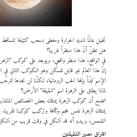
تخيل عالمًا شديد الحرارة ومغطى بسحب كثيفة تتساقط منه
هل تظنّ أنّ هذا منظراً غريبا؟
في الواقع، هذا منظر واقعي، ويوجد على كوكب "الزهرة
إنّ هذا العالم غير قابل للسكن وهو الكوكب الثاني في
الإسم تيمّناً بإلهة الحب الرومانية، لكنّنا لن نجدها لترح
لماذا يطلق على الزهرة اسم "شقيقة" الأرض؟
اتضح أن كوكب الزهرة يمتلك بعض الخصائص المتشابهة 
يمتلك الزهرة نفس حجم وكثافة وتركيب كوكبنا تقريبا، و
الشمس، ويبدو أنه قد تشكل في وقت قريب من تشكل 
افتراق مصير الشقيقتين