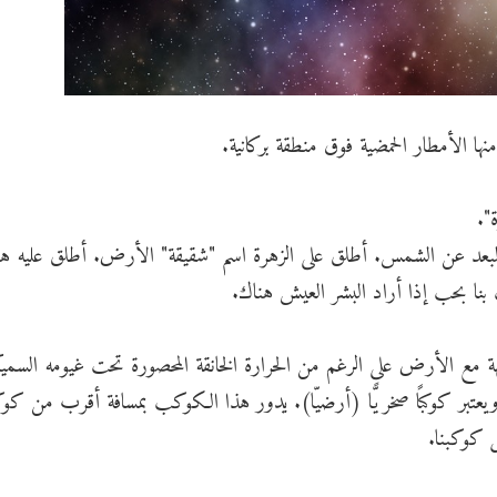
ا الأمطار الحمضية فوق منطقة بركانية.
".
 البعد عن الشمس. أطلق على الزهرة اسم "شقيقة" الأرض. أطلق عليه هذ
ّب بنا بحب إذا أراد البشر العيش هناك.
مع الأرض على الرغم من الحرارة الخانقة المحصورة تحت غيومه السميك
يعتبر كوكبًا صخريًّا (أرضيّا). يدور هذا الكوكب بمسافة أقرب من كوكب
كوكبنا.