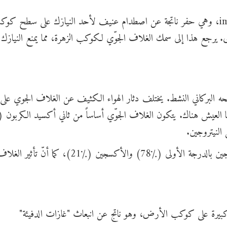
هناك أيضاً نقص في الفوهات الصدمية impact craters، وهي حفر ناتجة عن اصطدام عنيف لأحد النيازك على سطح 
يرجع هذا إلى سمك الغلاف الجوّي لكوكب الزهرة، مما يمنع النيازك
ه البركاني النشط. يختلف دثار الهواء الكثيف عن الغلاف الجوي على
نا العيش هناك. يتكون الغلاف الجوّي أساساً من ثاني أكسيد الكربون 
يتناقض هذا مع غلافنا الجوّي الذي يحتوي على النيتروجين بالدرجة الأولى (٪78) والأكسجين (٪1
س الحراري Global warming مشكلة كبيرة على كوكب الأرض، وهو ناتج عن انبعاث "غازات الدفيئة"