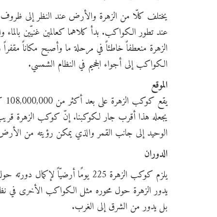
يختلف كلّا من الزهرة والأرض عند النظر إلى ظروف
عند تطور الكواكب. بدأ كلاهما كعالمين غنيّين بالماء 
الزهرة منعطفاً خاطئاً في مرحلة ما وأصبح مكاناً مقفر
الكواكب إلى أجواء الجحيم في النظام الشمسي.
الموقع
يقع كوكب الزهرة على بعد أكثر من 108,000,000 كيلومتر من الشمس، وعلى بعد حوالي 50 مليون كيلومتر عن الأرض.
يجعله هذا أقرب جار لكوكبنا. إنّ كوكب الزهرة قريب
الوحيد إلى جانب القمر والذي يمكن رؤيته من الأرض خلا
الدوران
يلزم كوكب الزهرة 225 يومًا أرضيّاً لإكمال دورته حول الشمس.
يدور الزهرة حول محوره مثل الكواكب الأخرى في نظام
بل يدور من الشرق إلى الغرب.