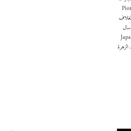
Pioneer Venus orbit
سة الغلاف
ة ارسال
لة الفضاء الأوروبية ومنظمة استكشاف الفضاء اليابانية Japanese
ب الزهرة