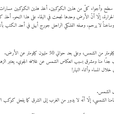
 سطح وأجواء كلّ من هذين الكوكبين. أخذ هذين الكوكبين مسارات م
والحرارة، إلّا أنّ الأرض وحدها نجحت في البقاء على هذا النحو. أخذ
اً وساخناً لا يرحم. وصفه الفلكي الراحل جورج أبيل في أحد الكتب بأ
 جدًا منا ومشرق بسبب انعكاس الشمس عن غلافه الجوي. يعتبر الزهر
ل المساء وأثناء النهار!
نا الشمسي، إلّا أنّه لا يدور من الغرب إلى الشرق كما يفعل كوكب 