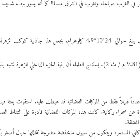
لغرب صباحاً، وتغرب في الشرق مساءًا! كما أنّه يدور ببطء شديد، ف
يكاد كوكب الزهرة يكون بحجم كوكب الأرض حيث يبلغ حوالي 24^10*4.9 كيلوغرام. يجعل هذا جاذبية كوكب 
(8.87 م / ث 2) مشابهة لجاذبية الأرض والتي تبلغ (9.81 م / ث 2). يستنتج العلماء أن بنية الجزء الداخلي للزهرة تشبه بن
عدداً قليلاً فقط من المركبات الفضائية قد هبطت عليه. استقرت بعثة فيني
ن صحراء بركانية. كانت هذه المركبات الفضائية قادرة على التقاط الصو
ختلفة.
ي المستمر، ويتكون من سهول منخفضة متدرجة تتخللها جبال أصغر بك