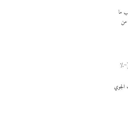
كوكب ما
 من
(~٪
2)، كما أنّ تأثير الغلاف الجوي