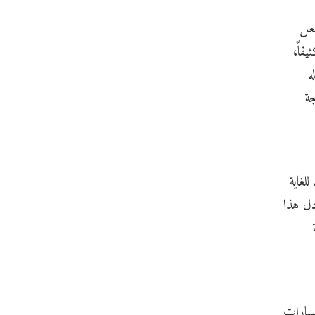
عل
فاً،
ه
ى أكثر من 800 درجة فهرنهايت (462 درجة
لغاية
 يعادل هذا
ة
سبارات