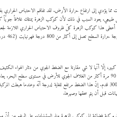
 مما يؤدي إلى ارتفاع حرارة الأرض. لقد تفاقم الاحتباس الحراري بف
بيعي. يعود السبب في ذلك لأن كوكب الزهرة يمتلك غلافاً جويّاً كثي
. أعطى هذا كوكب الزهرة كلّ ظروف الاحتباس الحراري اللازمة لجعل
جحيماً. يجعل الاحتباس الحراري على كوكب الزهرة درجة حرارة السطح تصل إل
ر، إلّا أنّها لا شي مقارنة مع الضغط الجوي من دثار الهواء الكثيف ل
والغيوم التي تحيط بالكوكب. يبلغ وزن الغلاف الجوي 90 مرة أكثر من الغلاف الجوي للأرض في مستوى سطح البحر.
الضغط ما سنشعر به إذا كنا نقف تحت الماء على عمق 3000 قدم. إنّ هذا الضغط مرتفع للغاية لدرجة أنّه وعندما هبطت المركب
يانات قبل أن يتم سحقها وصهرها.
ون مركبة فضائية إلى كوكب الزهرة منذ الستينيات. على الرغم من أنّ م