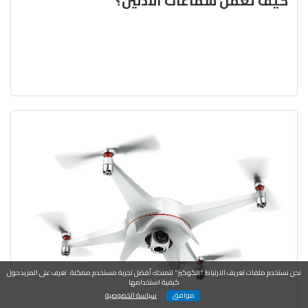
كيف تعمل سمّاعات الأذنين؟
نحن نستخدم ملفات تعريف الارتباط "الكوكيز" لنمنحك أفضل تجربة مستخدم ممكنة. تعرف على المزيد حول
كيفية استخدامها
موافق
سياسة الخصوصية