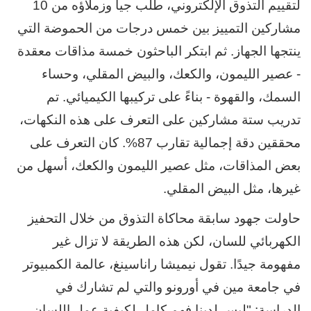
لتقييم التذوق الإلكتروني، طلب جيا وزملاؤه من 10
مشاركين التمييز بين خمس درجات من الحموضة التي
ينتجها الجهاز. ثم ابتكر الباحثون خمسة مذاقات معقدة
- عصير الليمون، والكعك، والبيض المقلي، وحساء
السمك، والقهوة - بناءً على تركيبها الكيميائي. تم
تدريب ستة مشاركين على التعرف على هذه النكهات،
محققين دقة إجمالية تقارب 87%. كان التعرف على
بعض المذاقات، مثل عصير الليمون والكعك، أسهل من
غيرها، مثل البيض المقلي.
حاولت جهود سابقة محاكاة التذوق من خلال التحفيز
الكهربائي للسان، لكن هذه الطريقة لا تزال غير
مفهومة جيدًا. تقول نيميشا راناسينغ، عالمة الكمبيوتر
في جامعة مين في أورونو والتي لم تشارك في
الدراسة: "ليس لدينا فهم كامل لكيفية عمل اللسان