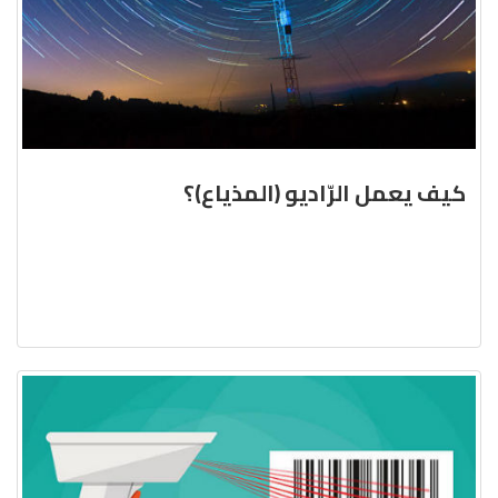
كيف يعمل الرّاديو (المذياع)؟