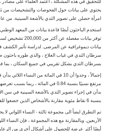
للتحقيق في هذه المشكلة ، اعتمد العلماء على مصادر م
يحتوي على بيانات حول الفحوصات والتشخيصات من ثل
امرأة حصلن على تصوير الثدي بالأشعة السينية. من عام 2009 حتى عام 011
استخدم الباحثون أيضًا قاعدة بيانات من المعهد الوطني
بيانات ديموغرافية عن المرضى. لدراسة تأثير الكشف في 
سرطان الثدي في غياب العلاج ، والذي طوره باحثون طبي
بسرطان الثدي بشكل تقريبي في جميع السكان ، بما في
بدأن في إجراء تصوير الثدي بالأشعة السينية في سن ال
بنسبة 6 نقاط مئوية مقارنة بالأشخاص الذين خضعوا للفحص قبل سن الأربعين.
تم التطرق ايضاً الى مجموعة ثالثة - النساء اللواتي لا
الأربعين. وبالمقارنة مع هذه المجموعة ، فإن النساء ال
أيضًا أكثر عرضة للحصول على أشكال أخرى من الرعاية