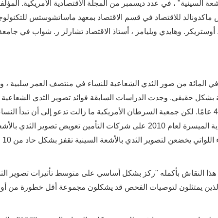
أشعة السينية" ، في عدد ديسمبر من المجلة الاقتصادية الأمريكية. المؤلف
ماكدونالد للاقتصاد في قسم الاقتصاد بمعهد ماساتشوستس للتكنولوجي
 أوستريكر. وهايدي ويليامز ، أستاذ الاقتصاد تشارلز ر. شواب في جامعة
و 0.7 في المائة فقط إيجابية بشكل حقيقي. وجدت الدراسات السابقة فوائد تصوير الثدي الشعاع
بشكل خاص للنساء اللواتي تتراوح أعمارهن بين 40 و 49 عامًا. لكن جمعية السرطان الأمريكية ما زالت تدعو إلى أن تبدأ النسا
الفحص السنوي في سن الأربعين ، ويفرض قانون الرعاية الميسرة لعام 2010 على شركات التأمين تعويض تصوير الثدي بال
السينية للنساء بدءًا من 
ن هذا النقاش بأكمله "ركز بشكل أساسي على متوسط ​​تأثيرات تصوير الث
ئك الذين يمتثلون لتوصيات الفحص قد يشكلون مجموعة أقل خطورة من أو