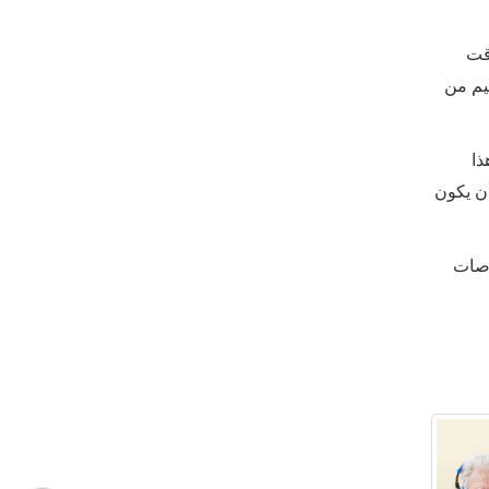
قت
يم من
ذا
أن يكون
وصات