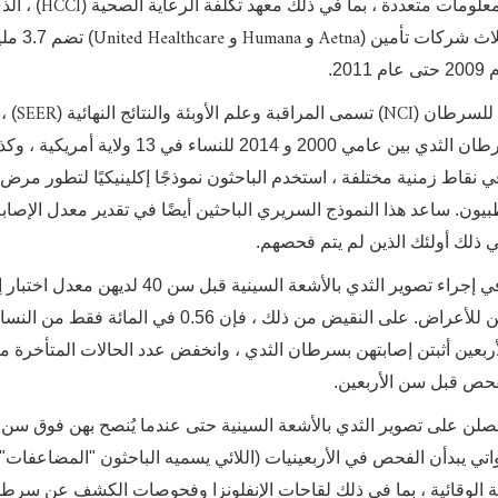
HCCI
علومات متعددة ، بما في ذلك معهد تكلفة الرعاية الصحية (
) ، الذ
United Healthcare
Humana
Aetna
اث شركات تأمين (
و
و
) تضم 7
2.
SEER
NCI
 للسرطان (
) تسمى المراقبة وعلم الأوبئة والنتائج النهائية (
) ،
توفر بيانات مفصلة عن أكثر من 200,000 تشخيص لسرطان الثدي بين عامي 2000 و 2014 للنساء في 13 ولاية 
نقاط زمنية مختلفة ، استخدم الباحثون نموذجًا إكلينيكيًا لتطور مرض
ون. ساعد هذا النموذج السريري الباحثين أيضًا في تقدير معدل الإصاب
 ذلك أولئك الذين لم يتم فحصهم.
إجمالاً ، وجدوا أن 10 في المائة من النساء اللائي بدأن في إجراء تصوير الثدي بالأشعة السينية قبل سن
مرتفع نسبيًا بنسبة 0.84 في المائة ، ربما بسبب تعرضهن للأعراض. على النقيض من ذلك ، فإن 0.56 في 
أربعين أثبتن إصابتهن بسرطان الثدي ، وانخفض عدد الحالات المتأخرة م
 يحصلن على تصوير الثدي بالأشعة السينية حتى عندما يُنصح بهن فوق سن
لواتي يبدأن الفحص في الأربعينيات (اللائي يسميه الباحثون "المضاعفات")
 الوقائية ، بما في ذلك لقاحات الإنفلونزا وفحوصات الكشف عن سرط