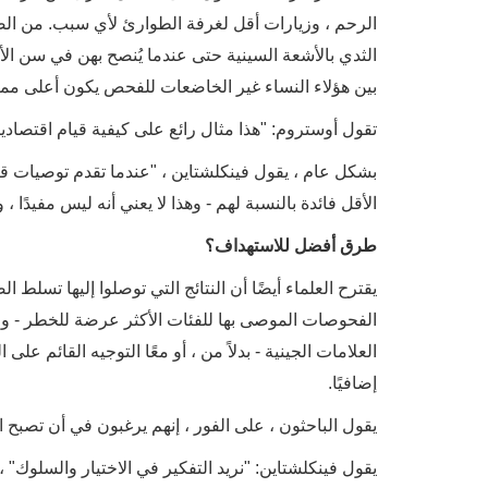
الرحم ، وزيارات أقل لغرفة الطوارئ لأي سبب. من الص
الثدي بالأشعة السينية حتى عندما يُنصح بهن في سن الأ
بين هؤلاء النساء غير الخاضعات للفحص يكون أعلى مما ه
تقول أوستروم: "هذا مثال رائع على كيفية قيام اقتصادي
بشكل عام ، يقول فينكلشتاين ، "عندما تقدم توصيات قا
الأقل فائدة بالنسبة لهم - وهذا لا يعني أنه ليس مفيدًا ،
طرق أفضل للاستهداف؟
يقترح العلماء أيضًا أن النتائج التي توصلوا إليها تسلط
الفحوصات الموصى بها للفئات الأكثر عرضة للخطر - والت
العلامات الجينية - بدلاً من ، أو معًا التوجيه القائم ع
إضافيًا.
يقول الباحثون ، على الفور ، إنهم يرغبون في أن تصبح 
يقول فينكلشتاين: "نريد التفكير في الاختيار والسلوك" ،