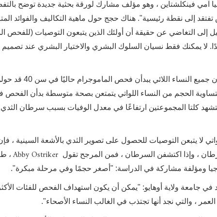
ا آمي فينكلشتاين ، وهو مؤلف مشارك لورقة بحثية جديدة توضح بالتف
فتقد إلى نقطة رئيسية". هناك حجج حول ماهية التكاليف والفوائد المتر
 إلى التغاضي عن حقيقة أن أولئك الذين يتبعون التوصيات (للفحص الم
دًا. لا يمكنك فقط نسيان السلوك البشري والاختيار البشري عند تصميم
لتصوير التفاوت الصحي الذي وجده الباحثون ، افترض أن جميع النساء اللائي يبدأن فحص الماموجرام حالي
ض الآن أن مجموعة متساوية الحجم من النساء اللواتي يتمتعن بصحة متوسطة بدأن الفح
قلن اختباراتهم الأولى إلى سن 45 أيضًا. ستشهد كلتا المجموعتين ارتفاعًا في معدل الوفيات بسبب سرطان الث
لواتي لا يتبعن التوصيات للحصول على تصوير الثدي بالأشعة السينية ، فإن
Abby Ostriker
رطان ، وإذا اكتشفن السرطان ، فمن المرجح تقول
، طا
يا ومؤلفة مشاركة في الدراسة: "أصغر حجمًا وفي مرحلة مبكرة".
 في جامعة ولاية أوهايو: "يمكن أن يكون استهداف الفحص للفئات الأك
لعمر ، والتي نجد أنها تجتذب في الغالب النساء الأصحاء".