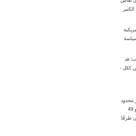
حل نقاش
الكثير
ريكية
لسياسة
ت: قد
ن ككل -
ر محدود
نسبيًا. في الوقت نفسه ، إذا وصلت فحوصات التصوير الشعاعي للثدي إلى عدد أكبر من النساء اللائي تتراوح أعمارهن بين 40 و 49
ن طرقًا