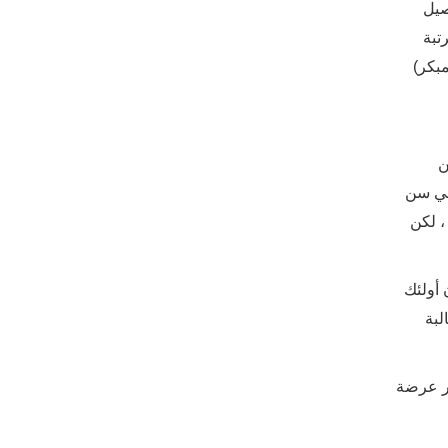
صيل
تبة
بكر)
ًا في سن 40 قد حولن
ص في سن
دي ، لكن
 أولئك
لبة
ثر عرضة