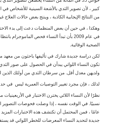
حوالي 35 في المائة من النساء يخضعن لتصوير ا
كبير ، لأن تصوير الثدي بالأشعة السينية للأشخاص في ال
من النتائج الإيجابية الكاذبة ، وينتج بعض حالات العلاج 
وهكذا ، في حين أن بعض المنظمات دعت إلى بدء الاختبا
في عام 2009 بأن تبدأ النساء فحص الماموجر
الصحية الوقائية.
لكن دراسة جديدة شارك في تأليفها باحثون من معهد ماس
تكون النساء اللواتي يبدأن في الحصول على صور الثدي 
ولديهن معدل أقل. من سرطان الثدي من أولئك الذين لم
لذلك ، فإن مجرد تغيير التوصيات العمرية ليس في حد
نظرًا لأن النساء اللائي يخترن الاختبار في الأربعينيات 
عامًا ، فمن المحتمل أن تكتشف هذه الاختبارات المزيد 
جديدة لتحديد النساء المعرضات للخطر اللواتي قد يست