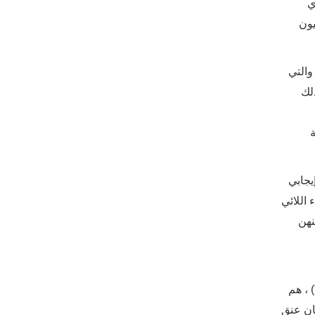
ي
3. مليون
 والتي
أمريكية ، وكذلك
ة
 40 لديهن معدل اختبار إيجابي
المائة فقط من النساء اللائي
نهن
 ، هم
ان عنق