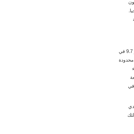
ون
ا.
بشكل عام ، تظهر بيانات التأمين الصحي أن حوالي 90 في المائة من صور الثدي الشعاعية للنساء في منتصف العمر سلبية ، و 9.7 في
ية محدودة
ء
أشعة
سن 40 ولذلك فإن نسبة النساء اللواتي يخضعن لتصوير الثدي بالأشعة السينية تقفز بشكل حاد من 10 في
دي
لئك