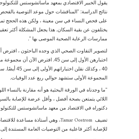
يقول الخبير الاقتصادي بمعهد ماساتشوستس للتكنولوجي
نتائج الدراسة: "المناقشات حول موعد التوصية بالفحص ت
على فحص النساء في سن معينة ، ولكن هذه الحجج تميل
يختلفون عن بقية السكان. هذا يجعل المشكلة أكثر تعقي
ممارسات الرعاية الصحية الموصى بها ".
اختبارهن الأول إلى سن 45. افتر
40 ، وكذلك ن
المجموعة الأولى ستشهد حوالي ربع عدد الوفيات.
"ما وجدناه في الورقة البحثية هو أنه مقارنة بالنساء ال
اللائي يتمتعن بصحة أفضل ، وأقل عرضة للإصابة بالس
دكتوراه في الاقتصاد من معهد ماساتشوستس للتكنولوج
Tamar Oostrom
تضيف
، وهي أستاذة مساعدة للاقتصاد
للإصابة أكثر فاعلية من التوصيات العامة المستندة إلى ا