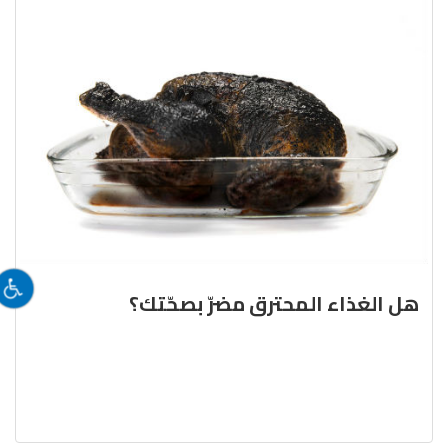
هل الغذاء المحترق مضرّ بصحّتك؟