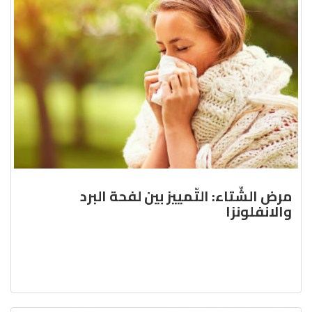
مرض الشّتاء: التّمييز بين لفحة البرد
والانفلونزا