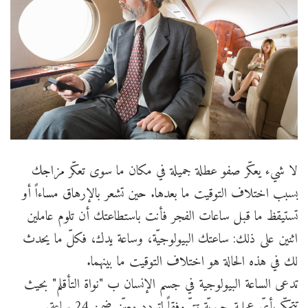
لا شيء يعكّر صفو عطلة جميلة في مكان ما سوى تعكّر مزاجك
بسبب اختلاف التوقيت ما بعدها. حين تشعر بالإرهاق مساءاً أو
تستيقظ ما قبل ساعات الفجر فأنت باستطاعتك أن تلوم عاملين
اثنين على ذلك: ساعتك البيولوجيّة، وساعة يدك، فكلّ ما يحدث
لك في هذه الحالة هو اختلاف التوقيت ما بينهما.
تدعى الساعة البيولوجية في جسم الإنسان ب "نواة التأقلم" بحيث
تتحكّم بأيّ عملية حيويّة تتمّ وفقاً لتردد معيّن ضمن 24 ساعة.