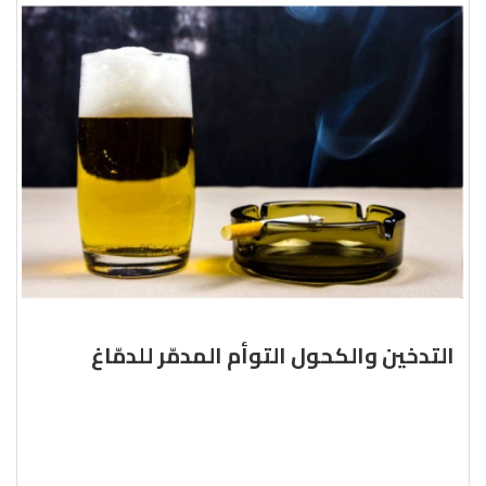
التدخين والكحول التوأم المدمّر للدمّاغ