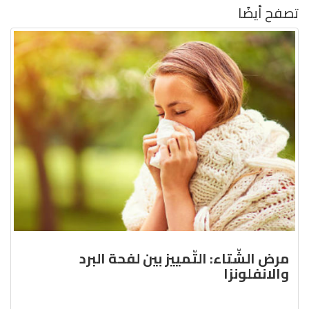
تصفح أيضًا
مرض الشّتاء: التّمييز بين لفحة البرد
والانفلونزا