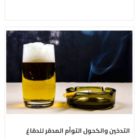
التدخين والكحول التوأم المدمّر للدمّاغ