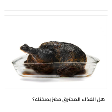
هل الغذاء المحترق مضرّ بصحّتك؟